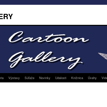
ERY
ria
Výstavy
Súťaže
Novinky
Udalosti
Knižnica
Úvahy
Vid