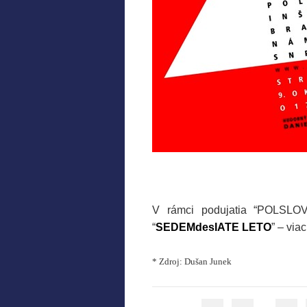
V rámci podujatia “POLSLOV
“
SEDEMdesIATE LETO
” – via
* Zdroj: Dušan Junek