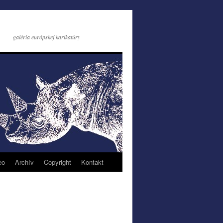
galéria európskej karikatúry
eo
Archív
Copyright
Kontakt