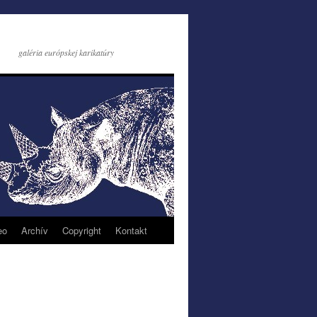
galéria európskej karikatúry
eo
Archív
Copyright
Kontakt