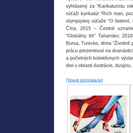
vyhlásený za “Karikaturistu r
súťaži karikatúr “Rich man, po
olympijskej súťaže “O šetrení,
Čína, 2015 – Čestné uznani
“Globálny trh” Taliansko; 201
Bursa, Turecko, téma “Životné 
prácu prezentoval na dvanástic
a početných kolektívnych výst
diel v oblasti ilustrácie, dizajnu
[Spusti prezentáciu]