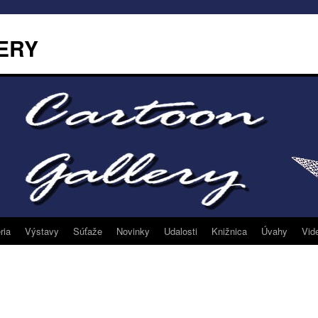
ERY
ria
Výstavy
Súťaže
Novinky
Udalosti
Knižnica
Úvahy
Vid