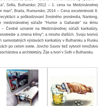
oka”, Sofia, Bulharsko; 2012 – 1. cena na Medzinárodnej
or man”, Braila, Rumunsko; 2014 – Cena excelentnosti 8.
 recyklácii a poškodzovaní životného prostredia, Nantong,
e medzinárodnej súťaže “Humor a Gallarate” na tému
8 – Čestné uznanie na Medzinárodnej súťaži karikatúry,
prostredie a zmena klímy”; a mnoho ďalších. Svoju tvorivú
h samostatných výstavách karikatúry v Bulharsku a Rusku
avách po celom svete.
Jovcho Savov tiež vytvoril množstvo
, sochárstva a architektúry.
Žije a tvorí v Sofii v Bulharsku.