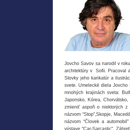
Jovcho Savov sa narodil v roku 
architektúry v Sofii. Pracoval
Stovky jeho karikatúr a ilustr
svete. Umelecké diela Jovcho
mnohých krajinách sveta: Bul
Japonsko, Kórea, Chorvátsko,
zmieniť aspoň o niektorých z
názvom “Stop”,Skopje, Macedó
názvom “Človek a automobil”
výstave “Car-Sarcastic”, Záhr