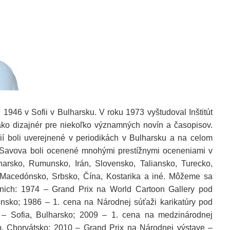
1946 v Sofii v Bulharsku. V roku 1973 vyštudoval Inštitút
 ako dizajnér pre niekoľko významných novín a časopisov.
ácií boli uverejnené v periodikách v Bulharsku a na celom
 Savova boli ocenené mnohými prestížnymi oceneniami v
harsko, Rumunsko, Irán, Slovensko, Taliansko, Turecko,
 Macedónsko, Srbsko, Čína, Kostarika a iné. Môžeme sa
 nich: 1974 – Grand Prix na World Cartoon Gallery pod
nsko; 1986 – 1. cena na Národnej súťaži karikatúry pod
 – Sofia, Bulharsko; 2009 – 1. cena na medzinárodnej
eb, Chorvátsko; 2010 – Grand Prix na Národnej výstave –