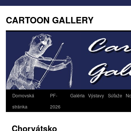
CARTOON GALLERY
Domovská
PF-
Galéria
Výstavy
Súťaže
No
stránka
2026
Chorvátsko