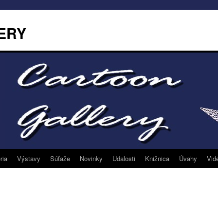
ERY
ria
Výstavy
Súťaže
Novinky
Udalosti
Knižnica
Úvahy
Vid