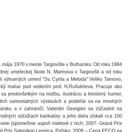
8. mája 1970 v meste Targovište v Bulharsku. Od roku 1984
dnej umeleckej škole N. Marinova v Targovišti a od roku
 výtvarných umení “Sv. Cyrila a Metoda” Veliko Tarnovo,
cký maliar pod vedením prof. N.Rušuklieva. Pracuje ako
 sa predovšetkým na maľbu, ilustráciu a kreslený humor.
7-tich samostatných výstavách a podieľal sa na mnohých
arsku a v zahraničí. Valentin Georgiev sa zúčastnil na
dných súťažiach karikatúry a jeho diela získali cca 100
svete (spomeňme aspoň niektoré z nich: 2007- Grand Prix
nd Prix Satyrykon Legnica, Poľsko; 2009 – Cena FECO na