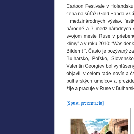
Cartoon Festivale v Holandsku;
cena na súťaži Gold Panda v Č
i medzinárodných výstav, festi
národné a 7 medzinárodných sú
svojom meste Ruse v priebeh
klímy” a v roku 2010: “Was denk
Bildern) “. Často je pozývaný za
Bulharsko, Poľsko, Slovensko
Valentin Georgiev bol vyhlásený
objavili v celom rade novín a 
bulharských umelcov a prezide
žije a pracuje v Ruse v Bulhars
[Spusti prezentáciu]