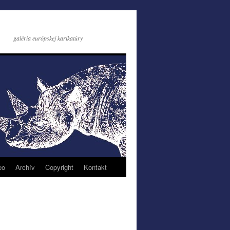
galéria európskej karikatúry
eo
Archív
Copyright
Kontakt