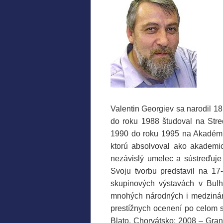
Valentin Georgiev sa narodil 1
do roku 1988 študoval na Stre
1990 do roku 1995 na Akadémii
ktorú absolvoval ako akademi
nezávislý umelec a sústreďuje
Svoju tvorbu predstavil na 1
skupinových výstavách v Bulh
mnohých národných i medzináro
prestížnych ocenení po celom 
Blato, Chorvátsko; 2008 – Gra