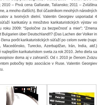
 2010 – Prvá cena Gallarate, Taliansko; 2011 – Zvláštna
íne, a mnoho ďalších). Bol účastníkom mnohých národných
valov a tvorivých dielní. Valentin Georgiev usporiadal 4
ťaží karikatúry a množstvo karikaturistických výstav vo
u roku 2009: “Spoločne za bezpečnosť a mier”; “Zmena
t Bulgarien über Deutschland!!? (Das Lachen der Volker in
 člena porôt karikaturistických súťaží po celom svete (napr.
, Macedónsko, Turecko, Azerbajdžan, Irán, India, atď.)
 najlepším karikaturistom sveta za rok 2010. Jeho diela sa
časopisov doma aj v zahraničí. Od r. 2010 je členom Zväzu
ntom pobočky tejto asociácie v Ruse. Valentin Georgiev
ku.