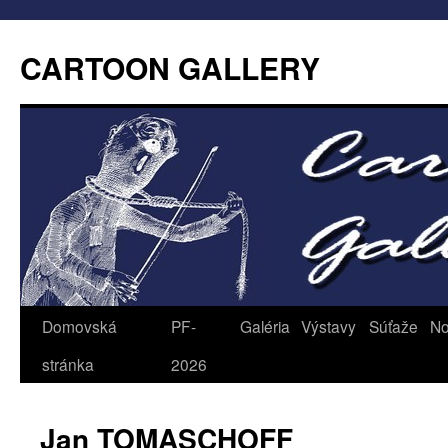
CARTOON GALLERY
Domovská
PF-
Galéria
Výstavy
Súťaže
No
stránka
2026
Jan TOMASCHOFF