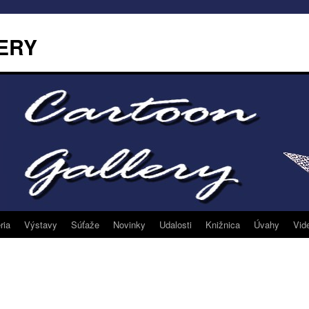
ERY
ria
Výstavy
Súťaže
Novinky
Udalosti
Knižnica
Úvahy
Vid