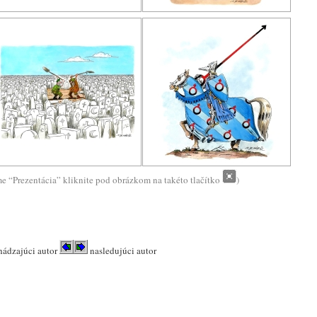
me “Prezentácia” kliknite pod obrázkom na takéto tlačítko
)
hádzajúci autor
nasledujúci autor