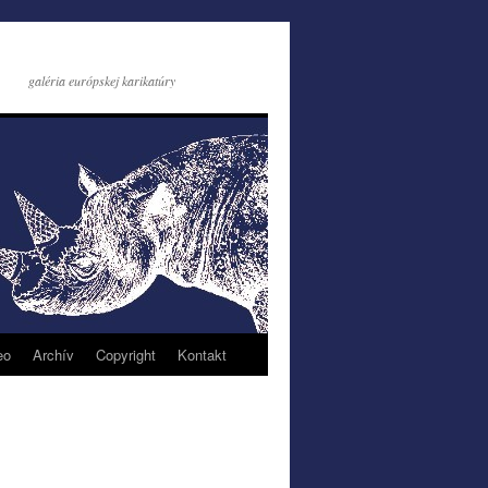
galéria európskej karikatúry
eo
Archív
Copyright
Kontakt