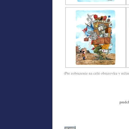
(Pre zobrazenie na celú obrazovku v reži
predc
.