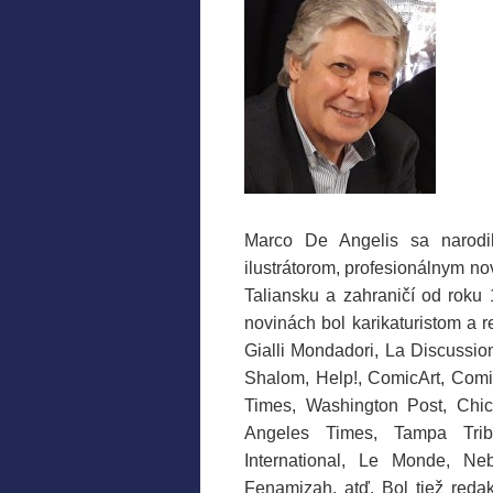
Marco De Angelis sa narodil
ilustrátorom, profesionálnym no
Taliansku a zahraničí od roku 1
novinách bol karikaturistom a r
Gialli Mondadori, La Discussion
Shalom, Help!, ComicArt, Comi
Times, Washington Post, Chic
Angeles Times, Tampa Tribun
International, Le Monde, Neb
Fenamizah, atď. Bol tiež reda