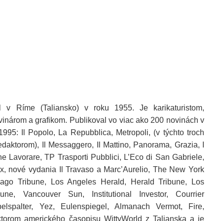
 v Ríme (Taliansko) v roku 1955. Je karikaturistom,
vinárom a grafikom. Publikoval vo viac ako 200 novinách v
995: Il Popolo, La Repubblica, Metropoli, (v týchto troch
edaktorom), Il Messaggero, Il Mattino, Panorama, Grazia, I
e Lavorare, TP Trasporti Pubblici, L’Eco di San Gabriele,
x, nové vydania Il Travaso a Marc’Aurelio, The New York
ago Tribune, Los Angeles Herald, Herald Tribune, Los
e, Vancouver Sun, Institutional Investor, Courrier
elspalter, Yez, Eulenspiegel, Almanach Vermot, Fire,
ktorom amerického časopisu WittyWorld z Talianska a je