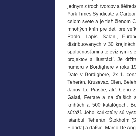
jedným z troch tvorcov a šéfre
York Times Syndicate a CartoonA
celom svete a je tiež členom C
mnohých kníh pre deti pre veľk
Paolo, Lapis, Salani, Europ
distribuovaných v 30 krajinách
spoločnosťami a televíznymi sie
projektov a ilustrácií. Je d
humoru v Bordighere v roku 1
Date v Bordighere, 2x 1. cen
Teherán, Krusevac, Olen, Belehr
Janov, Le Piastre, atď. Cenu z
Galati, Ferrare a na ďalších
knihách a 500 katalógoch. Bol
súťaží. Jeho karikatúry sú vy
Istanbul, Teherán, Štokholm 
Florida) a ďalšie. Marco De Ange