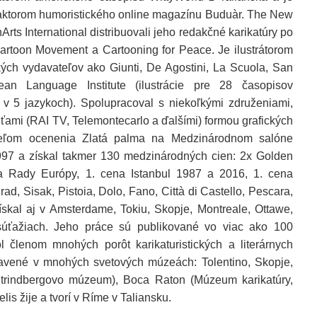
daktorom humoristického online magazínu Buduàr. The New
rts International distribuovali jeho redakčné karikatúry po
artoon Movement a Cartooning for Peace. Je ilustrátorom
ých vydavateľov ako Giunti, De Agostini, La Scuola, San
ean Language Institute (ilustrácie pre 28 časopisov
 v 5 jazykoch). Spolupracoval s niekoľkými združeniami,
ťami (RAI TV, Telemontecarlo a ďalšími) formou grafických
ržiteľom ocenenia Zlatá palma na Medzinárodnom salóne
997 a získal takmer 130 medzinárodných cien: 2x Golden
a Rady Európy, 1. cena Istanbul 1987 a 2016, 1. cena
ad, Sisak, Pistoia, Dolo, Fano, Città di Castello, Pescara,
ískal aj v Amsterdame, Tokiu, Skopje, Montreale, Ottawe,
 súťažiach. Jeho práce sú publikované vo viac ako 100
 členom mnohých porôt karikaturistických a literárnych
stavené v mnohých svetových múzeách: Tolentino, Skopje,
(Strindbergovo múzeum), Boca Raton (Múzeum karikatúry,
lis žije a tvorí v Ríme v Taliansku.