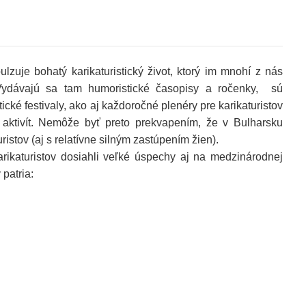
e bohatý karikaturistický život, ktorý im mnohí z nás
Vydávajú sa tam humoristické časopisy a ročenky, sú
ické festivaly, ako aj každoročné plenéry pre karikaturistov
aktivít. Nemôže byť preto prekvapením, že v Bulharsku
istov (aj s relatívne silným zastúpením žien).
aturistov dosiahli veľké úspechy aj na medzinárodnej
.
patria: