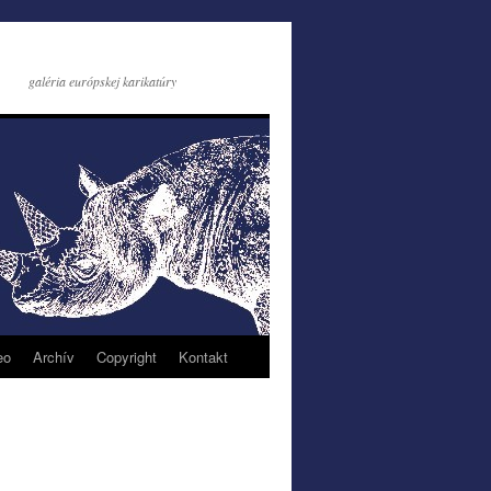
galéria európskej karikatúry
eo
Archív
Copyright
Kontakt