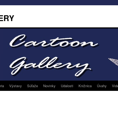
ERY
ria
Výstavy
Súťaže
Novinky
Udalosti
Knižnica
Úvahy
Vid