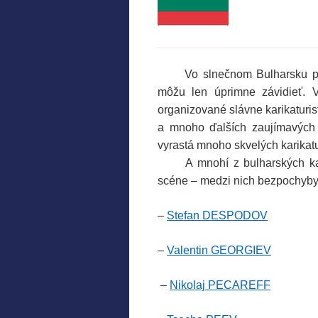
Vo slnečnom Bulharsku pulzuj
môžu len úprimne závidieť. 
organizované slávne karikaturist
a mnoho ďalších zaujímavých 
vyrastá mnoho skvelých karikatur
A mnohí z bulharských karik
scéne – medzi nich bezpochyby 
–
Stefan DESPODOV
.
–
Valentin GEORGIEV
.
.
–
Nikolaj PECAREFF
.