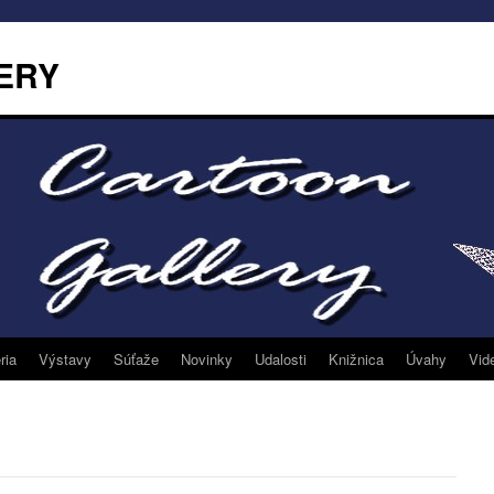
ERY
ria
Výstavy
Súťaže
Novinky
Udalosti
Knižnica
Úvahy
Vid