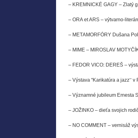
– KREMNICKÉ GAGY – 
– ORA et ARS – výtvarno
– METAMORFÓRY Dušana Polako
– MIME – MIROSLAV MOT
– FEDOR VICO: DEREŠ – výsta
”
– Výstava “Karikatúra a jazz
v 
– Významné jubileum E
– JOŽINKO – dieťa svoj
– NO COMMENT – vernisáž v