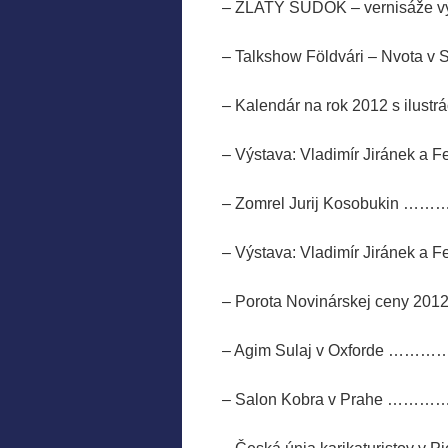
– ZLATÝ SÚDOK – vernisáže 
– Talkshow Földvári – Nvo
– Kalendár na rok 2012 s 
– Výstava: Vladimír Jir
– Zomrel Jurij Koso
– Výstava: Vladimír Jir
– Porota Novinárskej
– Agim Sulaj v Oxfo
– Salon Kobra v Pr