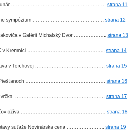
Zlatý gunár …………………………………………………
strana 11
-literárne sympózium …………………………………….
strana 12
viča v Galérii Michalský Dvor
………………..
strana 13
YČÍK v Kremnici ………………………………………..
strana 14
va v Terchovej
……………………………………
strana 15
Piešťanoch
…………………………………………
strana 16
rnesta Svrčka ………………………………………………
strana 17
ich rodičov ožíva ……………………………………………
strana 18
ýstavy súťaže Novinárska cena …………………..
strana 19