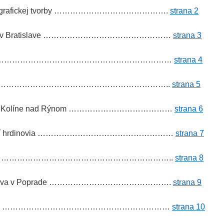
r z grafickej tvorby …………………………………….
strana 2
nižnici v Bratislave …………………………………………
strana 3
iránek ………………………………………………………………
strana 4
zínu MAD ………………………………………………………..
strana 5
lman v Kolíne nad Rýnom …………………………………
strana 6
menší hrdinovia ……………………………………………
strana 7
Prahe ……………………………………………………………..
strana 8
výstava v Poprade ……………………………………….
strana 9
 Poľsku ………………………………………………………
strana 10