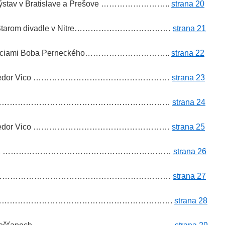
výstav v Bratislave a Prešove ……………………..
strana 20
ta v Starom divadle v Nitre………………………………
strana 21
ilustráciami Boba Perneckého…………………………..
strana 22
ánek a Fedor Vico ……………………………………………
strana 23
bukin ………………………………………………………………
strana 24
ánek a Fedor Vico ……………………………………………
strana 25
 ceny 2012 ………………………………………………………
strana 26
rde …………………………………………………………………
strana 27
ahe ………………………………………………………………….
strana 28