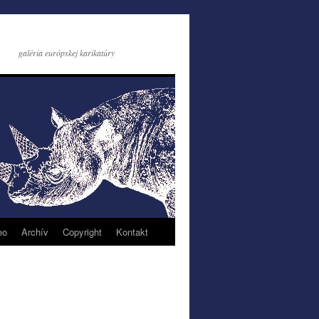
galéria európskej karikatúry
eo
Archív
Copyright
Kontakt