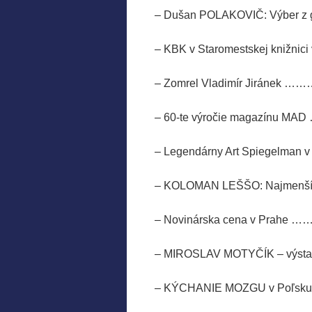
– Dušan POLAKOVIČ: Výbe
– KBK v Staromestskej k
– Zomrel Vladimír J
– 60-te výročie maga
– Legendárny Art Spiege
– KOLOMAN LEŠŠO: Naj
– Novinárska cena v 
– MIROSLAV MOTYČÍK – 
– KÝCHANIE MOZGU v