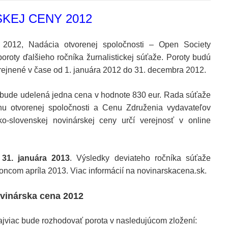
KEJ CENY 2012
y 2012, Nadácia otvorenej spoločnosti – Open Society
poroty ďalšieho ročníka žurnalistickej súťaže. Poroty budú
rejnené v čase od 1. januára 2012 do 31. decembra 2012.
ií bude udelená jedna cena v hodnote 830 eur. Rada súťaže
nu otvorenej spoločnosti a Cenu Združenia vydavateľov
ko-slovenskej novinárskej ceny určí verejnosť v online
o
31. januára 2013
. Výsledky deviateho ročníka súťaže
com apríla 2013. Viac informácií na novinarskacena.sk.
ovinárska cena 2012
najviac bude rozhodovať porota v nasledujúcom zložení: