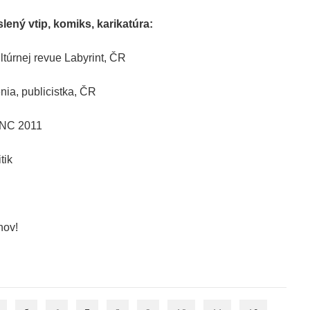
lený vtip, komiks, karikatúra:
ultúrnej revue Labyrint, ČR
enia, publicistka, ČR
z NC 2011
tik
hov!