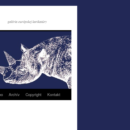
galéria európskej karikatúry
eo
Archív
Copyright
Kontakt