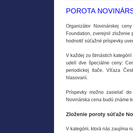
POROTA NOVINÁRS
Organizátor Novinárskej cen
Foundation, zverejnil zloženie 
hodnotiť súťažné príspevky uve
V každej zo štrnástich kategór
udelí dve špeciálne ceny: Ce
periodickej tlače. Víťaza Čes
hlasovaní.
Príspevky možno zasielať d
Novinárska cena budú známe kon
Zloženie poroty súťaže N
V kategórii, ktorá nás zaujíma 