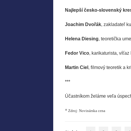
Najlepší česko-slovenský kres
Joachim Dvořák
, zakladateľ k
Helena Diesing
, teoretička um
Fedor Vico
, karikaturista, víťa
Martin Ciel
, filmový teoretik a kri
***
Účastníkom želáme veľa úspec
*
Zdroj: Novinárska cena