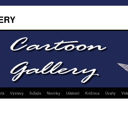
ERY
ria
Výstavy
Súťaže
Novinky
Udalosti
Knižnica
Úvahy
Vid