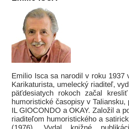
Emilio Isca sa narodil v roku 1937 
Karikaturista, umelecký riaditeľ, vy
päťdesiatych rokoch začal kresli
humoristické časopisy v Taliansku, p
IL GIOCONDO a OKAY. Založil a po
riaditeľom humoristického a satiri
(1976). Vydal knižné publik