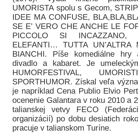
UMORISTA spolu s Gecom, STRI
IDEE MA CONFUSE, BLA,BLA,BLA 
SE E’ VERO CHE ANCHE LE FO
PICCOLO SI INCAZZANO, 
ELEFANTI… TUTTA UN’ALTRA 
BIANCHI. Píše komediálne hry 
divadlo a kabaret. Je umeleckým
HUMORFESTIVAL, UMORIS
SPORTHUMOR. Získal veľa význa
je napríklad Cena Publio Elvio Per
ocenenie Galantara v roku 2010 a 
talianskej vetvy FECO (Federácia
organizácií) po dobu desiatich roko
pracuje v talianskom Turíne.