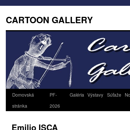
CARTOON GALLERY
Domovská
PF-
Galéria
Výstavy
Súťaže
No
stránka
2026
Emilio ISCA