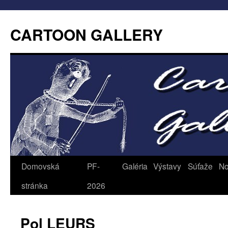
CARTOON GALLERY
Domovská
PF-
Galéria
Výstavy
Súťaže
No
stránka
2026
Pol LEURS