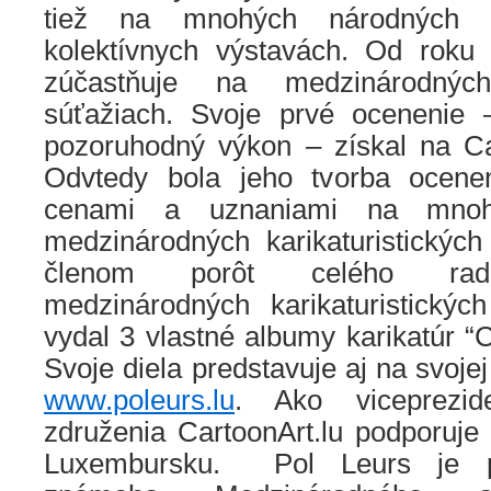
tiež na mnohých národných 
kolektívnych výstavách. Od roku
zúčastňuje na medzinárodných 
súťažiach. Svoje prvé ocenenie 
pozoruhodný výkon – získal na Ca
Odvtedy bola jeho tvorba ocenen
cenami a uznaniami na mnoh
medzinárodných karikaturistických
členom porôt celého rad
medzinárodných karikaturistickýc
vydal 3 vlastné albumy karikatúr 
Svoje diela predstavuje aj na svoje
www.poleurs.lu
. Ako viceprezid
združenia CartoonArt.lu podporuje
Luxembursku. Pol Leurs je pr