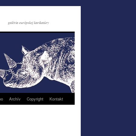
galéria európskej karikatúry
eo
Archív
Copyright
Kontakt