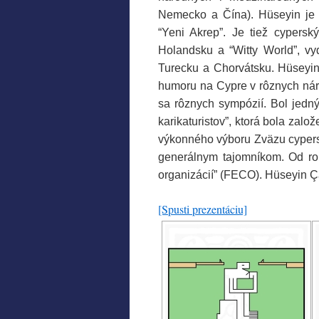
Nemecko a Čína). Hüseyin je 
“Yeni Akrep”. Je tiež cype
Holandsku a “Witty World”, v
Turecku a Chorvátsku. Hüseyin
humoru na Cypre v rôznych nár
sa rôznych sympózií. Bol jedný
karikaturistov”, ktorá bola zal
výkonného výboru Zväzu cypersk
generálnym tajomníkom. Od rok
organizácií” (FECO). Hüseyin Ça
[Spusti prezentáciu]