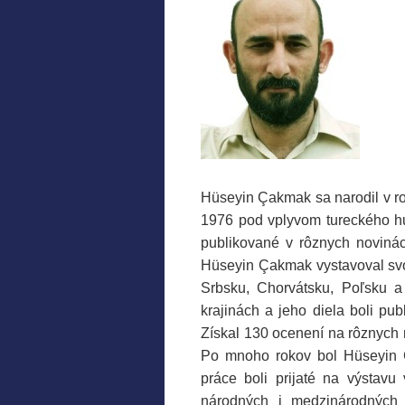
Hüseyin Çakmak sa narodil v rok
1976 pod vplyvom tureckého hu
publikované v rôznych noviná
Hüseyin Çakmak vystavoval svo
Srbsku, Chorvátsku, Poľsku a
krajinách a jeho diela boli p
Získal 130 ocenení na rôznych 
Po mnoho rokov bol Hüseyin Ç
práce boli prijaté na výstav
národných i medzinárodných s