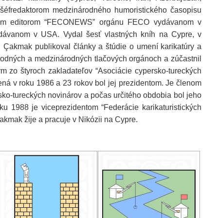
šéfredaktorom medzinárodného humoristického časopisu
rským editorom “FECONEWS” orgánu FECO vydávanom v
ydávanom v USA. Vydal šesť vlastných kníh na Cypre, v
 Çakmak publikoval články a štúdie o umení karikatúry a
odných a medzinárodných tlačových orgánoch a zúčastnil
m zo štyroch zakladateľov “Asociácie cypersko-tureckých
ožená v roku 1986 a 23 rokov bol jej prezidentom. Je členom
o-tureckých novinárov a počas určitého obdobia bol jeho
u 1988 je viceprezidentom “Federácie karikaturistických
kmak žije a pracuje v Nikózii na Cypre.