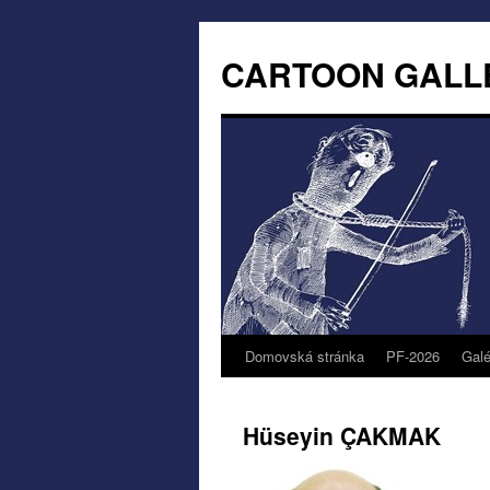
CARTOON GALL
Domovská stránka
PF-2026
Galé
Hüseyin ÇAKMAK