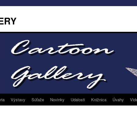
ERY
ria
Výstavy
Súťaže
Novinky
Udalosti
Knižnica
Úvahy
Vid