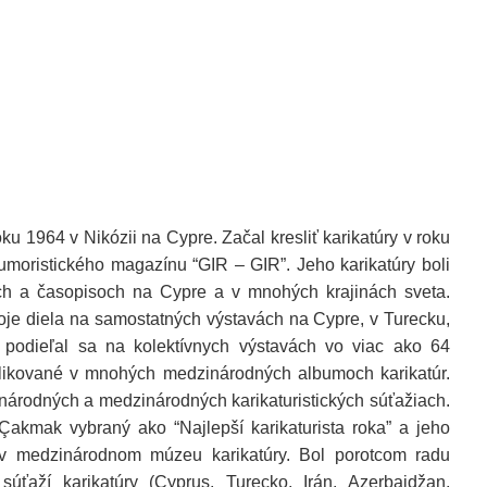
u 1964 v Nikózii na Cypre. Začal kresliť karikatúry v roku
moristického magazínu “GIR – GIR”. Jeho karikatúry boli
ch a časopisoch na Cypre a v mnohých krajinách sveta.
je diela na samostatných výstavách na Cypre, v Turecku,
 podieľal sa na kolektívnych výstavách vo viac ako 64
ublikované v mnohých medzinárodných albumoch karikatúr.
národných a medzinárodných karikaturistických súťažiach.
akmak vybraný ako “Najlepší karikaturista roka” a jeho
u v medzinárodnom múzeu karikatúry. Bol porotcom radu
úťaží karikatúry (Cyprus, Turecko, Irán, Azerbajdžan,