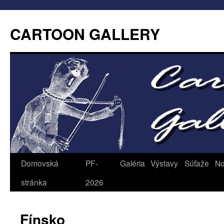
CARTOON GALLERY
Domovská
PF-
Galéria
Výstavy
Súťaže
No
stránka
2026
Fínsko