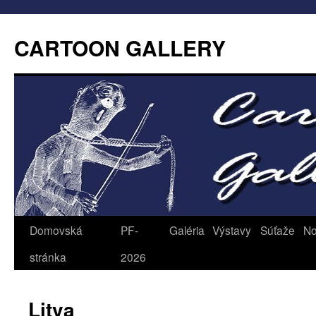
CARTOON GALLERY
Domovská
PF-
Galéria
Výstavy
Súťaže
No
stránka
2026
Litva