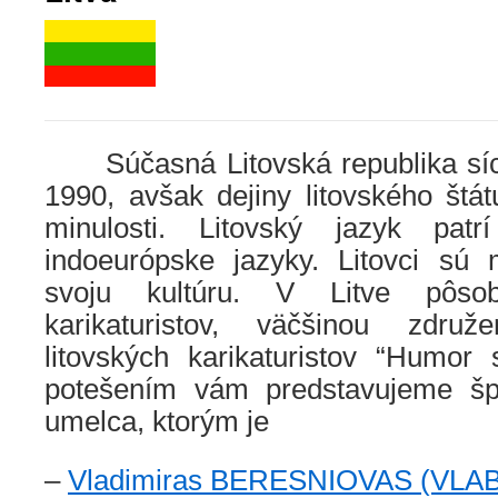
Súčasná Litovská republika síce
1990, avšak dejiny litovského štá
minulosti. Litovský jazyk patr
indoeurópske jazyky. Litovci sú
svoju kultúru. V Litve pôsob
karikaturistov, väčšinou zdru
litovských karikaturistov “Humor
potešením vám predstavujeme špi
umelca, ktorým je
–
Vladimiras BERESNIOVAS (VLA