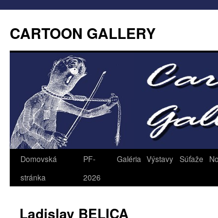
CARTOON GALLERY
Domovská
PF-
Galéria
Výstavy
Súťaže
No
stránka
2026
Ladislav BELICA