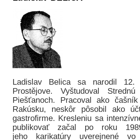
Ladislav Belica sa narodil 12
Prostějove. Vyštudoval Stredn
Piešťanoch. Pracoval ako čašní
Rakúsku, neskôr pôsobil ako úč
gastrofirme. Kresleniu sa intenzívn
publikovať začal po roku 198
jeho karikatúry uverejnené vo