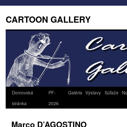
CARTOON GALLERY
Domovská
PF-
Galéria
Výstavy
Súťaže
No
stránka
2026
Marco D’AGOSTINO