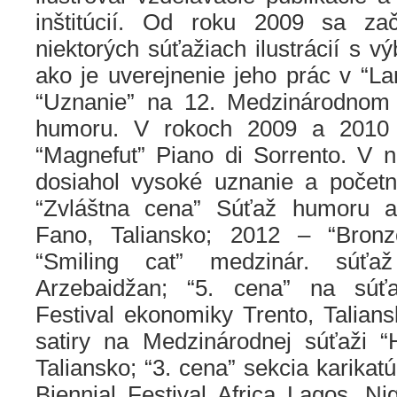
inštitúcií. Od roku 2009 sa za
niektorých súťažiach ilustrácií s v
ako je uverejnenie jeho prác v “L
“Uznanie” na 12. Medzinárodnom f
humoru. V rokoch 2009 a 2010 
“Magnefut” Piano di Sorrento. V 
dosiahol vysoké uznanie a počet
“Zvláštna cena” Súťaž humoru a
Fano, Taliansko; 2012 – “Bron
“Smiling cat” medzinár. súť
Arzebaidžan; “5. cena” na súť
Festival ekonomiky Trento, Talians
satiry na Medzinárodnej súťaži “
Taliansko; “3. cena” sekcia karikatú
Biennial Festival Africa Lagos, N