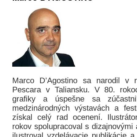
Marco D’Agostino sa narodil v
Pescara v Taliansku. V 80. roko
grafiky a úspešne sa zúčastn
medzinárodných výstavách a festi
získal celý rad ocenení. Ilustráto
rokov spolupracoval s dizajnovými
ilustroval vzdelávacie publikácie a