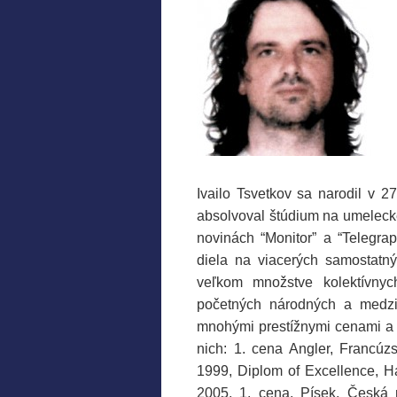
Ivailo Tsvetkov sa narodil v 
absolvoval štúdium na umeleckej
novinách “Monitor” a “Telegrap
diela na viacerých samostatný
veľkom množstve kolektívnyc
početných národných a medzin
mnohými prestížnymi cenami a
nich: 1. cena Angler, Francúz
1999, Diplom of Excellence, Ha
2005, 1. cena, Písek, Česká 