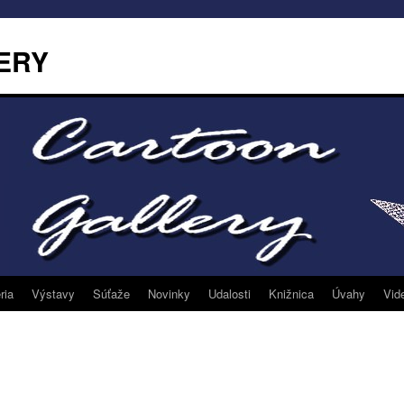
ERY
ria
Výstavy
Súťaže
Novinky
Udalosti
Knižnica
Úvahy
Vid