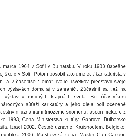
27. marca 1964 v Sofii v Bulharsku. V roku 1983 úspešne
 škole v Sofii. Potom pôsobil ako umelec / karikaturista v
h” a v časopise “Tema”. Ivailo Tsvetkov predstavil svoje
ch výstavách doma aj v zahraničí. Zúčastnil sa tiež na
h výstav v mnohých krajinách sveta. Bol účastníkom
árodných súťaží karikatúry a jeho diela boli ocenené
 čestnými uznaniami (môžeme spomenúť aspoň niektoré z
sko 1993, Cena Ministerstva kultúry, Gabrovo, Bulharsko
ifa, Izrael 2002, Čestné uznanie, Kruishoutem, Belgicko,
republika 2006, Majstrovská cena, Master Cup Cartoon