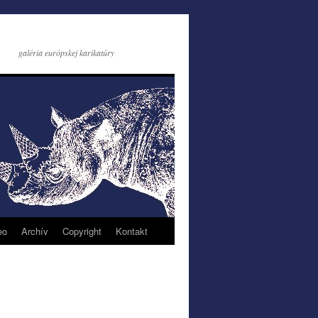
galéria európskej karikatúry
eo
Archív
Copyright
Kontakt