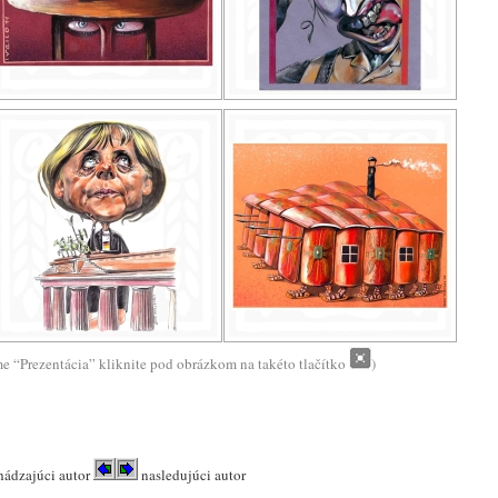
me “Prezentácia” kliknite pod obrázkom na takéto tlačítko
)
hádzajúci autor
nasledujúci autor