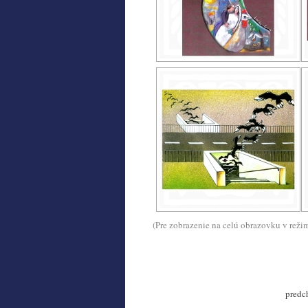
(Pre zobrazenie na celú obrazovku v reži
predc