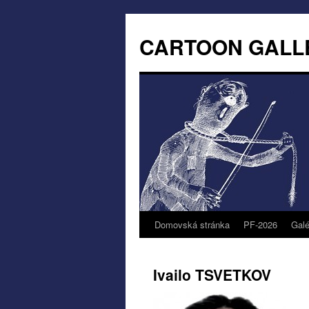
CARTOON GALL
Domovská stránka
PF-2026
Galé
Ivailo TSVETKOV