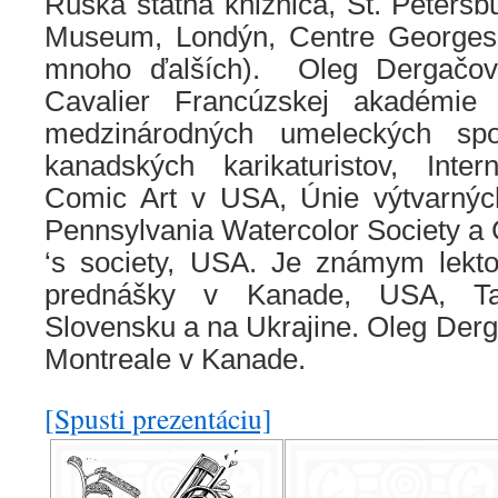
Ruská štátna knižnica, St. Petersbu
Museum, Londýn, Centre Georges
mnoho ďalších). Oleg Dergačov j
Cavalier Francúzskej akadémi
medzinárodných umeleckých spol
kanadských karikaturistov, Inter
Comic Art v USA, Únie výtvarnýc
Pennsylvania Watercolor Society a C
‘s society, USA. Je známym lekt
prednášky v Kanade, USA, Tal
Slovensku a na Ukrajine. Oleg Derga
Montreale v Kanade.
[Spusti prezentáciu]