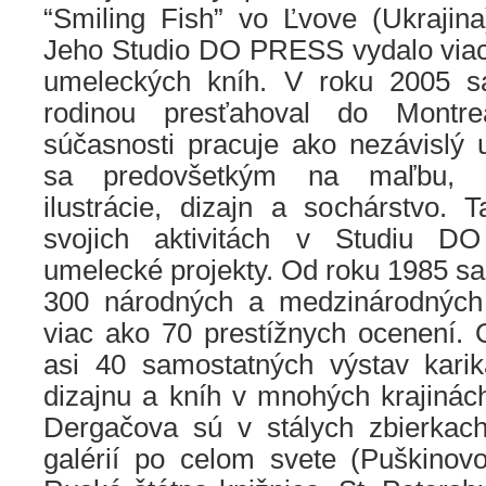
“Smiling Fish” vo Ľvove (Ukrajin
Jeho Studio DO PRESS vydalo viac
umeleckých kníh. V roku 2005 
rodinou presťahoval do Montr
súčasnosti pracuje ako nezávislý
sa predovšetkým na maľbu, gra
ilustrácie, dizajn a sochárstvo. 
svojich aktivitách v Studiu DO
umelecké projekty. Od roku 1985 sa 
300 národných a medzinárodných 
viac ako 70 prestížnych ocenení.
asi 40 samostatných výstav karika
dizajnu a kníh v mnohých krajinác
Dergačova sú v stálych zbierka
galérií po celom svete (Puškino