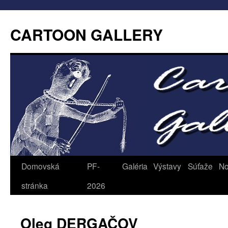
CARTOON GALLERY
Domovská
PF-
Galéria
Výstavy
Súťaže
No
stránka
2026
Oleg DERGAČOV