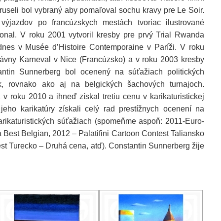
ruseli bol vybraný aby pomaľoval sochu kravy pre Le Soir.
 výjazdov po francúzskych mestách tvoriac ilustrované
tional. V roku 2001 vytvoril kresby pre prvý Trial Rwanda
 dnes v Musée d’Histoire Contemporaine v Paríži. V roku
 slávny Karneval v Nice (Francúzsko) a v roku 2003 kresby
tin Sunnerberg bol ocenený na súťažiach politických
ok, rovnako ako aj na belgických šachových turnajoch.
v roku 2010 a ihneď získal tretiu cenu v karikaturistickej
jeho karikatúry získali celý rad prestížnych ocenení na
rikaturistických súťažiach (spomeňme aspoň: 2011-Euro-
Best Belgian, 2012 – Palatifini Cartoon Contest Taliansko
t Turecko – Druhá cena, atď). Constantin Sunnerberg žije