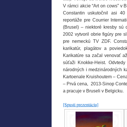
V rámci akcie “Art on cows” v B
Constantin uskutočnil asi 40
reportáže pre Courrier Interna
(Brusel) – niektoré kresby sú
2002 vytvoril obrie figúry pre
pre nemeckú TV ZDF. Constan
karikatúr, plagátov a povied
Karikatúre sa začal venovať až 
súťaži Knokke-Heist. Odvtedy 
národných i medzinárodných ka
Kartoenale Kruishoutem – Cena 
– Prvá cena, 2013-Sinop Contes
a pracuje v Bruseli v Belgicku.
[Spusti prezentáciu]