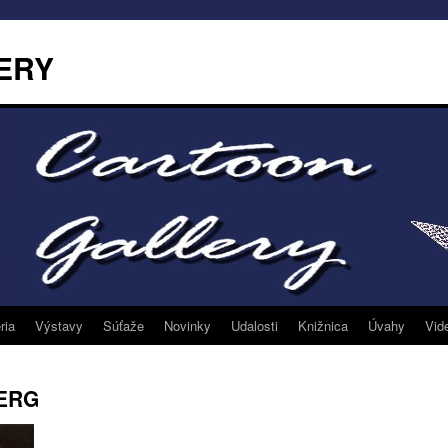
ERY
ria
Výstavy
Súťaže
Novinky
Udalosti
Knižnica
Úvahy
Vid
BERG