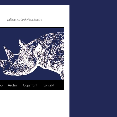
galéria európskej karikatúry
eo
Archív
Copyright
Kontakt