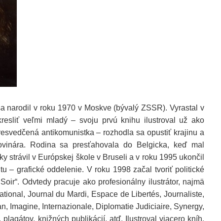
a narodil v roku 1970 v Moskve (bývalý ZSSR). Vyrastal v
resliť veľmi mladý – svoju prvú knihu ilustroval už ako
esvedčená antikomunistka – rozhodla sa opustiť krajinu a
ovinára. Rodina sa presťahovala do Belgicka, keď mal
y strávil v Európskej škole v Bruseli a v roku 1995 ukončil
 – grafické oddelenie. V roku 1998 začal tvoriť politické
Soir“. Odvtedy pracuje ako profesionálny ilustrátor, najmä
rnational, Journal du Mardi, Espace de Libertés, Journaliste,
, Imagine, Internazionale, Diplomatie Judiciaire, Synergy,
 plagátov, knižných publikácií, atď. Ilustroval viacero kníh.