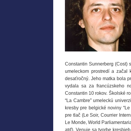
Constantin Sunnerberg (Cost) s
umeleckom prostredí a začal k
desaťročný. Jeho matka bola pr
vydala sa za francúzskeho n
Constantin 10 rokov. Školské rok
“La Cambre” umeleckú univerzitu
kresby pre belgické noviny “Le 
pre tlač (Le Soir, Courrier Inte
Le Monde, World Parliamentarian
atď).
Venuje sa tvorbe
kresbieb,