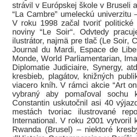
strávil v Európskej škole v Bruseli 
“La Cambre” umeleckú univerzitu –
V roku 1998 začal tvoriť politické
noviny “Le Soir“. Odvtedy pracuj
ilustrátor, najmä pre tlač (Le Soir, C
Journal du Mardi, Espace de Liber
Monde, World Parliamentarian, Imag
Diplomatie Judiciaire, Synergy, atď
kresbieb, plagátov, knižných publiká
viacero kníh. V rámci akcie “Art on
vybraný aby pomaľoval sochu k
Constantin uskutočnil asi 40 výja
mestách tvoriac ilustrované rep
International. V roku 2001 vytvoril 
Rwanda (Brusel) – niektoré kres