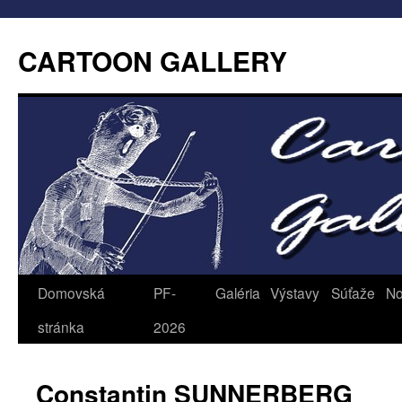
CARTOON GALLERY
Domovská
PF-
Galéria
Výstavy
Súťaže
No
stránka
2026
Constantin SUNNERBERG