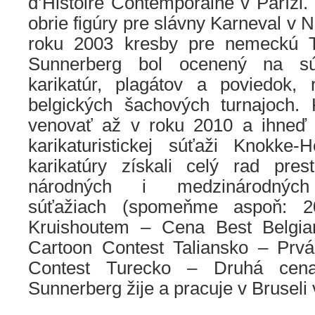
d’Histoire Contemporaine v Paríži. 
obrie figúry pre slávny Karneval v 
roku 2003 kresby pre nemeckú 
Sunnerberg bol ocenený na súť
karikatúr, plagátov a poviedok,
belgických šachových turnajoch. 
venovať až v roku 2010 a ihneď z
karikaturistickej súťaži Knokke-
karikatúry získali celý rad pre
národných i medzinárodných k
súťažiach (spomeňme aspoň: 20
Kruishoutem – Cena Best Belgian
Cartoon Contest Taliansko – Prv
Contest Turecko – Druhá cena,
Sunnerberg žije a pracuje v Bruseli 