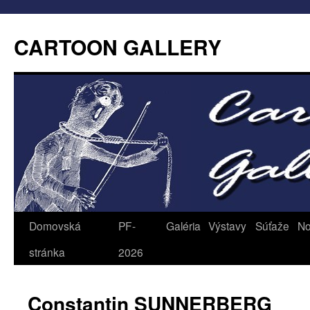
CARTOON GALLERY
Domovská
PF-
Galéria
Výstavy
Súťaže
No
stránka
2026
Constantin SUNNERBERG