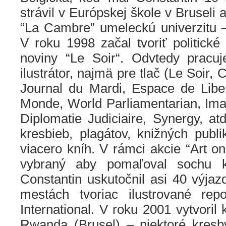
strávil v Európskej škole v Bruseli 
“La Cambre” umeleckú univerzitu –
V roku 1998 začal tvoriť politické
noviny “Le Soir“. Odvtedy pracuj
ilustrátor, najmä pre tlač (Le Soir, C
Journal du Mardi, Espace de Liber
Monde, World Parliamentarian, Imag
Diplomatie Judiciaire, Synergy, atď
kresbieb, plagátov, knižných publiká
viacero kníh. V rámci akcie “Art on
vybraný aby pomaľoval sochu k
Constantin uskutočnil asi 40 výja
mestách tvoriac ilustrované rep
International. V roku 2001 vytvoril 
Rwanda (Brusel) – niektoré kres