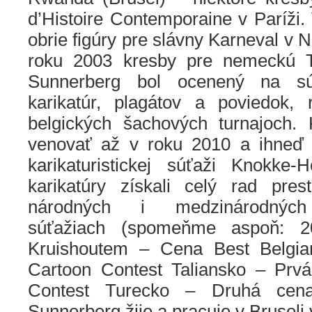
d’Histoire Contemporaine v Paríži. 
obrie figúry pre slávny Karneval v 
roku 2003 kresby pre nemeckú 
Sunnerberg bol ocenený na súť
karikatúr, plagátov a poviedok,
belgických šachových turnajoch. 
venovať až v roku 2010 a ihneď z
karikaturistickej súťaži Knokke-
karikatúry získali celý rad pre
národných i medzinárodných k
súťažiach (spomeňme aspoň: 20
Kruishoutem – Cena Best Belgian
Cartoon Contest Taliansko – Prv
Contest Turecko – Druhá cena,
Sunnerberg žije a pracuje v Bruseli 