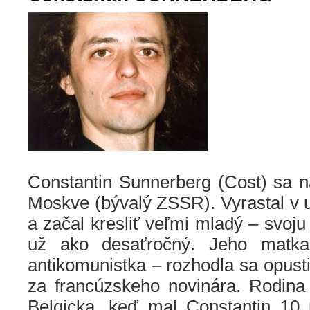
Constantin Sunnerberg (Cost) sa n
Moskve (bývalý ZSSR). Vyrastal v 
a začal kresliť veľmi mladý – svoju 
už ako desaťročný. Jeho matka
antikomunistka – rozhodla sa opusti
za francúzskeho novinára. Rodina
Belgicka, keď mal Constantin 10 