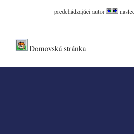
predchádzajúci autor
nasled
.
.
Domovská stránka