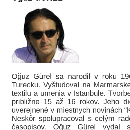
Oğuz Gürel
sa narodil v roku 1
Turecku. Vyštudoval na Marmarskej
textilu a umenia v Istanbule. Tvorb
približne 15 až 16 rokov. Jeho di
uverejnené v miestnych novinách “K
Neskôr spolupracoval s celým ra
časopisov. Oğuz Gürel vydal s