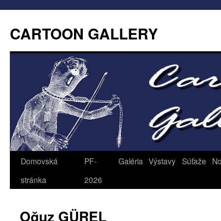
CARTOON GALLERY
Domovská
PF-
Galéria
Výstavy
Súťaže
No
stránka
2026
Oğuz GÜREL