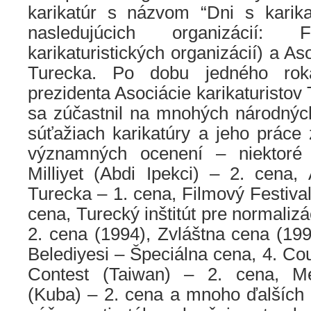
karikatúr s názvom “Dni s karik
nasledujúcich organizácií:
karikaturistických organizácií) a As
Turecka. Po dobu jedného roka
prezidenta Asociácie karikaturistov
sa zúčastnil na mnohých národný
súťažiach karikatúry a jeho práce 
významných ocenení – niektoré
Milliyet (Abdi Ipekci) – 2. cena,
Turecka – 1. cena, Filmový Festiva
cena, Turecký inštitút pre normalizá
2. cena (1994), Zvláštna cena (19
Belediyesi – Špeciálna cena, 4. C
Contest (Taiwan) – 2. cena, M
(Kuba) – 2. cena a mnoho ďalších 