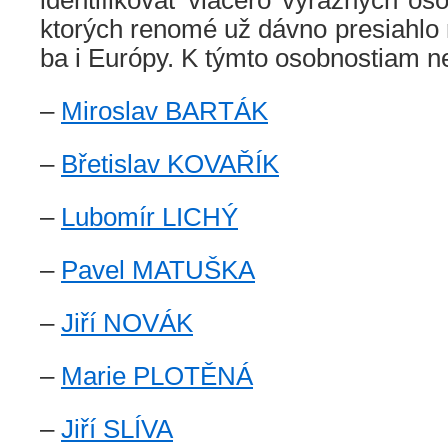
identifikovať viacero výrazných oso
ktorých renomé už dávno presiahlo
ba i Európy. K týmto osobnostiam n
–
Miroslav BARTÁK
–
Břetislav KOVAŘÍK
–
Lubomír LICHÝ
–
Pavel MATUŠKA
–
Jiří NOVÁK
–
Marie PLOTĚNÁ
–
Jiří SLÍVA