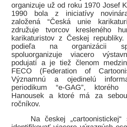
organizuje už od roku 1970 Josef 
1990 bola z iniciatívy noviná
založená “Česká unie karikatur
združuje tvorcov kresleného h
karikaturistov z Českej republi
podieľa na organizácii spo
spoluorganizuje viacero výsta
podujatí a je tiež členom medzin
FECO (Federation of Cartoonis
Významnú a ojedinelú informa
periodikum “e-GAG”, ktorého 
Hanousek a ktoré má za sebou
ročníkov.
Na českej „cartoonistickej“ 