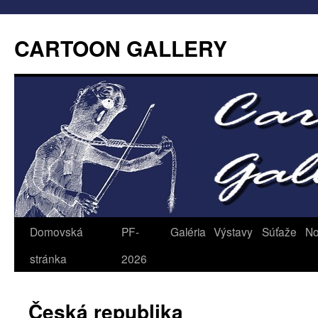
CARTOON GALLERY
Domovská
PF-
Galéria
Výstavy
Súťaže
No
stránka
2026
Česká republika