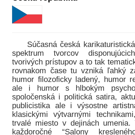
…..
Súčasná česká karikaturistická
spektrum tvorcov disponujúcic
tvorivých prístupov a to tak tematic
rovnakom čase tu vzniká ľahký z
humor filozoficky ladený, humor r
ale i humor s hlbokým psycho
spoločenská i politická satira, aktu
publicistika ale i výsostne artis
klasickými výtvarnými technikami
trvalé miesto v dejinách umenia. 
každoročné “Salony kreslenéh