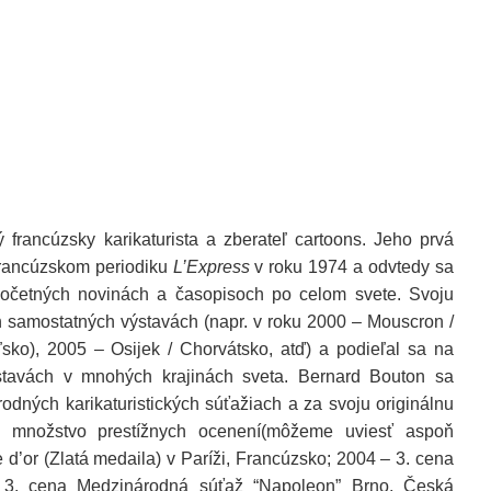
ý francúzsky karikaturista a zberateľ cartoons. Jeho prvá
francúzskom periodiku
L’Express
v roku 1974 a od
vtedy
sa
 početných novinách a časopisoch po celom svete. Svoju
h samostatných výstavách (napr. v roku 2000 – Mouscron /
sko), 2005 – Osijek / Chorvátsko, atď) a podieľal sa na
stavách v mnohých krajinách sveta. Bernard Bouton sa
dných karikaturistických súťažiach a za svoju originálnu
é množstvo prestížnych ocenení
(môžeme uviesť aspoň
 d’or
(Zlatá medaila) v Paríži, Francúzsko; 2004 – 3. cena
– 3. cena Medzinárodná súťaž “Napoleon” Brno, Česká