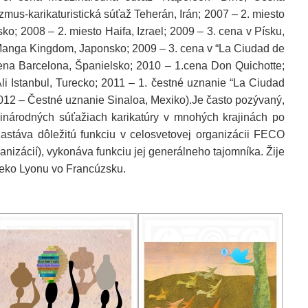
zmus-karikaturistická
súťaž Teherán, Irán; 2007 – 2. miesto
ko; 2008 – 2. miesto Haifa, Izrael; 2009 – 3. cena v Písku,
Manga Kingdom, Japonsko; 2009 – 3. cena v “La Ciudad de
cena Barcelona, Španielsko; 2010 – 1.cena Don Quichotte;
li Istanbul, Turecko; 2011 – 1. čestné uznanie “La Ciudad
2012 – Čestné uznanie Sinaloa, Mexiko).
Je často pozývaný,
inárodných súťažiach karikatúry v mnohých krajinách po
astáva dôležitú funkciu v celosvetovej organizácii FECO
anizácií), vykonáva funkciu jej generálneho tajomníka. Žije
leko Lyonu vo Francúzsku.