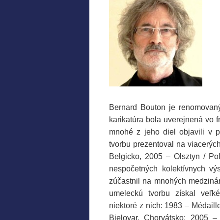
Bernard Bouton je
renomovan
karikatúra bola uverejnená vo 
mnohé z jeho diel objavili v
tvorbu prezentoval na viacerýc
Belgicko, 2005 – Olsztyn / Poľ
nespočetných kolektívnych vý
zúčastnil na mnohých medzináro
umeleckú tvorbu získal veľk
niektoré z nich: 1983 –
Médaille
Bjelovar, Chorvátsko; 2005 