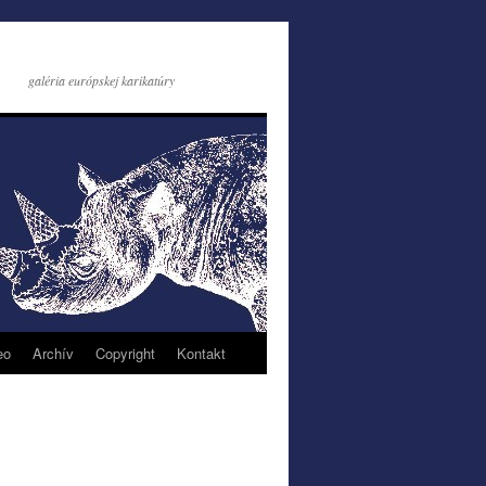
galéria európskej karikatúry
eo
Archív
Copyright
Kontakt