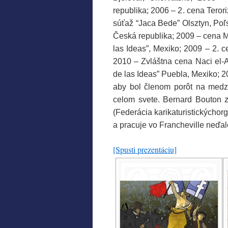
republika; 2006 – 2. cena
Terori
súťaž “Jaca Bede” Olsztyn, Poľs
Česká republika; 2009 – cena 
las Ideas”, Mexiko; 2009 – 2. 
2010 – Zvláštna cena Naci el-A
de las Ideas” Puebla, Mexiko; 
aby bol členom porôt na medz
celom svete. Bernard Bouton z
(Federácia karikaturistických
org
a pracuje vo Francheville neďa
[Spusti prezentáciu]