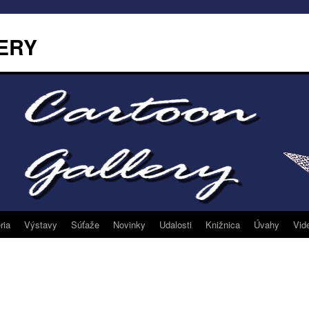
ERY
ria
Výstavy
Súťaže
Novinky
Udalosti
Knižnica
Úvahy
Vid