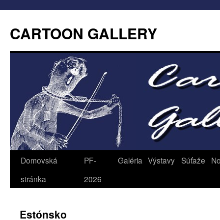
CARTOON GALLERY
Domovská
PF-
Galéria
Výstavy
Súťaže
No
stránka
2026
Estónsko