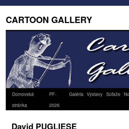
CARTOON GALLERY
Domovská
PF-
Galéria
Výstavy
Súťaže
No
stránka
2026
David PUGLIESE