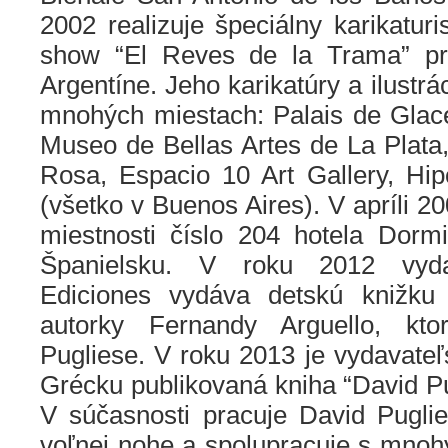
2002 realizuje špeciálny karikatur
show “El Reves de la Trama” pr
Argentíne. Jeho karikatúry a ilustrá
mnohých miestach: Palais de Glace
Museo de Bellas Artes de La Plata
Rosa, Espacio 10 Art Gallery, H
(všetko v Buenos Aires). V apríli 2
miestnosti číslo 204 hotela Dorm
Španielsku. V roku 2012 vyda
Ediciones vydáva detskú knižku
autorky Fernandy Arguello, ktor
Pugliese. V roku 2013 je vydavate
Grécku publikovaná kniha “David Pu
V súčasnosti pracuje David Puglie
voľnej nohe a spolupracuje s mnohý