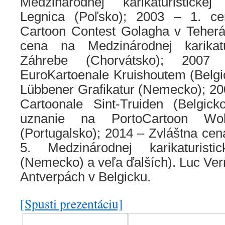
Medzinárodnej karikaturisticke
Legnica (Poľsko); 2003 – 1. cen
Cartoon Contest Golagha v Teherán
cena na Medzinárodnej karikatu
Záhrebe (Chorvátsko); 20
EuroKartoenale Kruishoutem (Belgi
Lübbener Grafikatur (Nemecko); 200
Cartoonale Sint-Truiden (Belgic
uznanie na PortoCartoon Wol
(Portugalsko); 2014 – Zvláštna cen
5. Medzinárodnej karikaturisti
(Nemecko) a veľa ďalších). Luc Vern
Antverpách v Belgicku.
[Spusti prezentáciu]