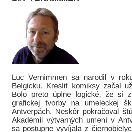
Luc Vernimmen sa narodil v rok
Belgicku. Kresliť komiksy začal u
Bolo preto úplne logické, že si z
grafickej tvorby na umeleckej š
Antverpách. Neskôr pokračoval št
Akadémii výtvarných umení v Ant
sa postupne vyvíjala z čiernobielyc