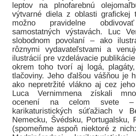
leptov na plnofarebnú olejomaľ
výtvarné diela z oblasti grafickej
možno pravidelne obdivov
samostatných výstavách. Luc V
slobodnom povolaní – ako ilustr
rôznymi vydavateľstvami a venu
ilustrácií pre vzdelávacie publikáci
okrem toho tvorí aj logá, plagáty
tlačoviny. Jeho ďalšou vášňou je h
ako nepretržité vlákno aj cez jeh
Luca Vernimmena získali mno
ocenení na celom svete –
karikaturistických súťažiach v B
Nemecku, Švédsku, Portugalsku, P
(spomeňme aspoň niektoré z nich