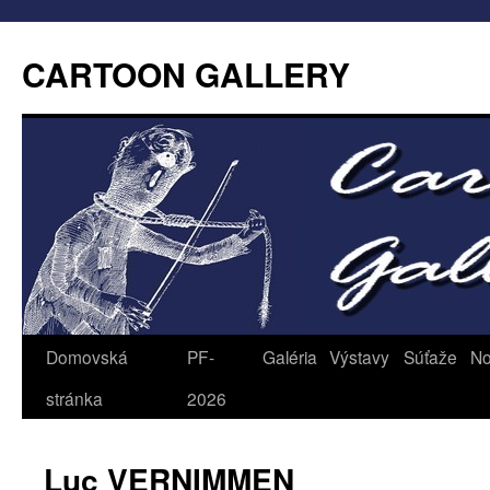
CARTOON GALLERY
Domovská
PF-
Galéria
Výstavy
Súťaže
No
stránka
2026
Luc VERNIMMEN