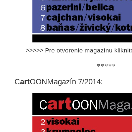
>>>>> Pre otvorenie magazínu klikni
*****
C
art
OONMagazín 7/2014: