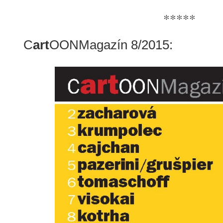
*****
C
art
OONMagazín 