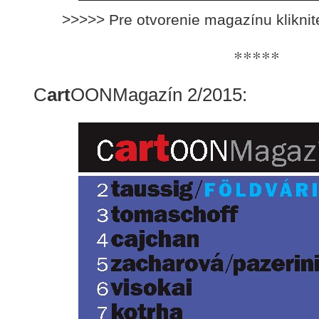
>>>>> Pre otvorenie magazínu klikni
*****
C
art
OONMagazín 2/2015: