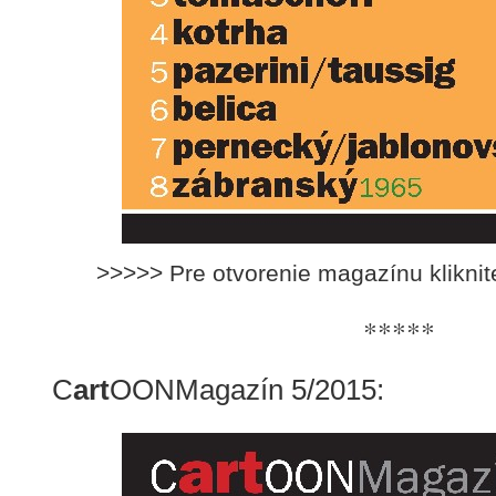
>>>>> Pre otvorenie magazínu klikni
*****
C
art
OONMagazín 5/2015: