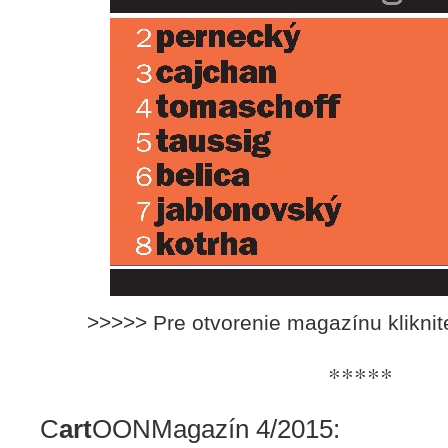
>>>>> Pre otvorenie magazínu klikni
*****
C
art
OONMagazín 4/2015: