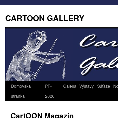
CARTOON GALLERY
Domovská
PF-
Galéria
Výstavy
Súťaže
No
stránka
2026
CartOON Magazín