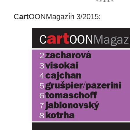
*****
C
art
OONMagazín 3/2015: