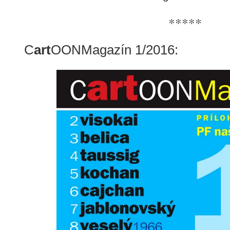
*****
C
art
OONMagazín 1/2016: