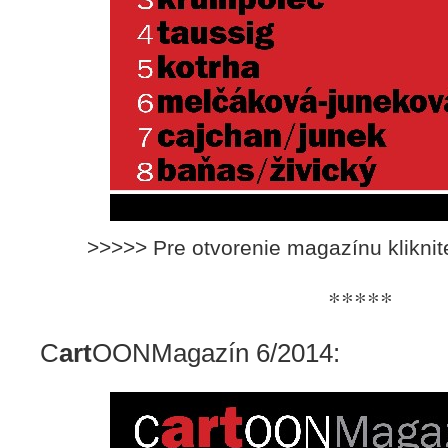
>>>>> Pre otvorenie magazínu klikni
*****
C
art
OONMagazín 6/2014: