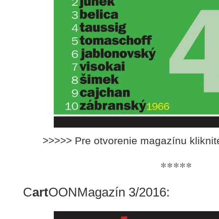
>>>>> Pre otvorenie magazínu klikni
*****
C
art
OONMagazín 3/2016: