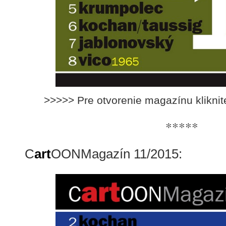
>>>>> Pre otvorenie magazínu klikni
*****
C
art
OONMagazín 11/2015: