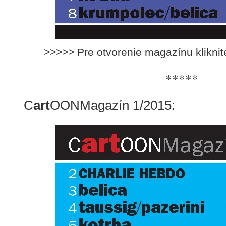
>>>>> Pre otvorenie magazínu klikni
*****
C
art
OONMagazín 1/2015: