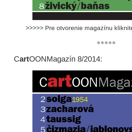
>>>>> Pre otvorenie magazínu klikni
*****
C
art
OONMagazín 8/2014: