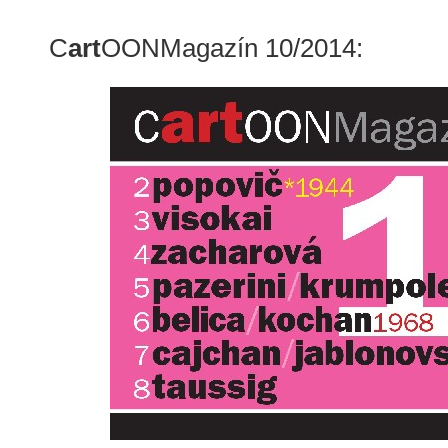
C
art
OONMagazín 10/2014: