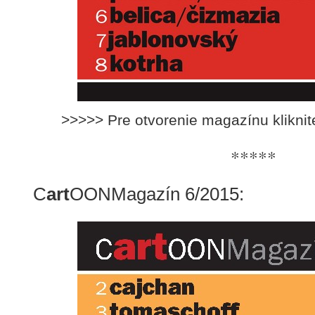
>>>>> Pre otvorenie magazínu klikni
*****
C
art
OONMagazín 6/2015: