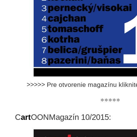
>>>>> Pre otvorenie magazínu klikni
*****
C
art
OONMagazín 10/2015: