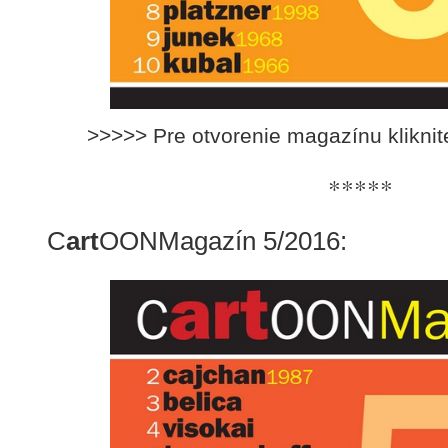
>>>>> Pre otvorenie magazínu klikni
*****
C
art
OONMagazín 5/2016: