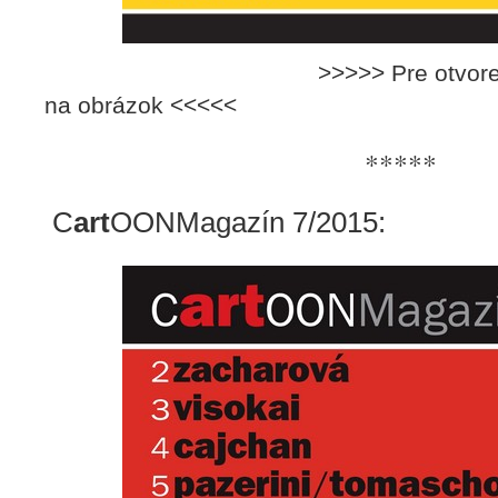
>>>>> Pre otvorenie maga
na obrázok <<<<<
*****
C
art
OONMagazín 7/2015: