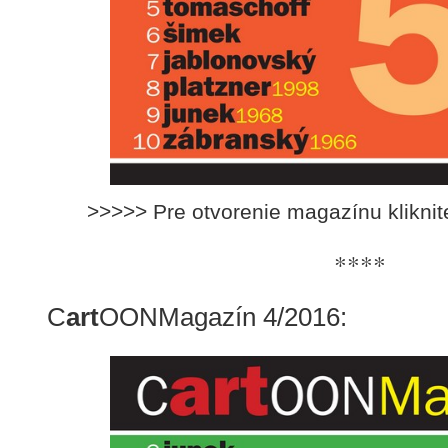
>>>>> Pre otvorenie magazínu klikni
****
C
art
OONMagazín 4/2016: