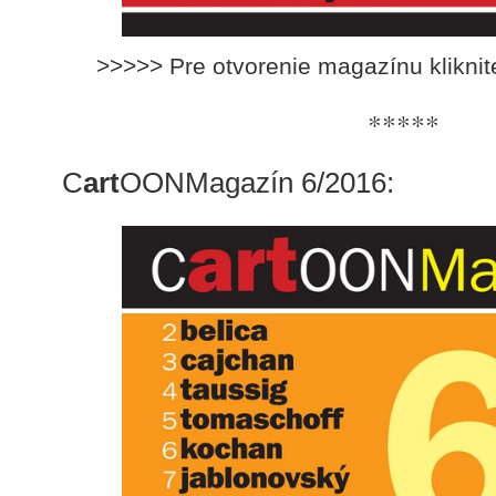
>>>>> Pre otvorenie magazínu klikni
*****
C
art
OONMagazín 6/2016: