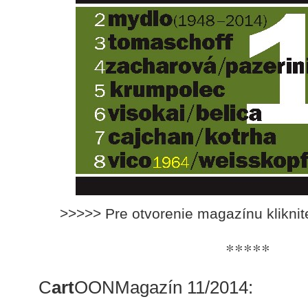
>>>>> Pre otvorenie magazínu klikni
*****
C
art
OONMagazín 11/2014: