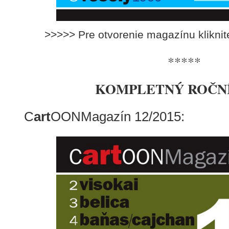
>>>>> Pre otvorenie magazínu klikni
*****
KOMPLETNÝ ROČNÍK
C
art
OONMagazín 12/2015: