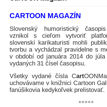
CARTOON MAGAZÍN
Slovenský humoristický časopi
vznikol s cieľom vytvoriť platf
slovenskí karikaturisti mohli publi
tvorbu a vychádzal pravidelne s m
v období od januára 2014 do júla
vydaných 31 čísel časopisu.
Všetky vydané čísla
C
art
OONMag
uchovávame v knižnici Cartoon Gall
fanúšikovia kedykoľvek prelistovať.
*****