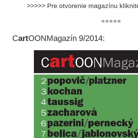
>>>>> Pre otvorenie magazínu klikni
*****
C
art
OONMagazín 9/2014: