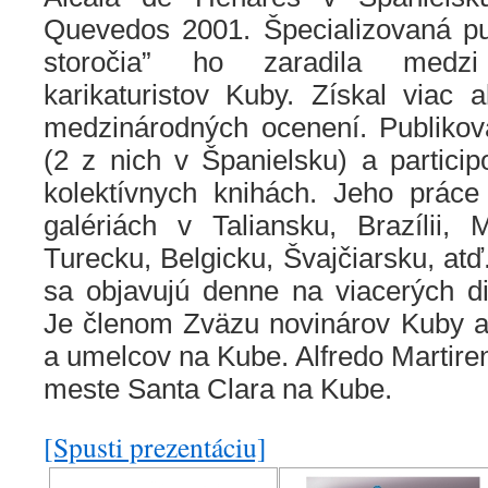
Quevedos 2001. Špecializovaná pub
storočia” ho zaradila medzi 
karikaturistov Kuby. Získal viac
medzinárodných ocenení. Publikova
(2 z nich v Španielsku) a partici
kolektívnych knihách. Jeho práce
galériách v Taliansku, Brazílii, 
Turecku, Belgicku, Švajčiarsku, atď
sa objavujú denne na viacerých di
Je členom Zväzu novinárov Kuby a
a umelcov na Kube. Alfredo Martiren
meste Santa Clara na Kube.
[Spusti prezentáciu]