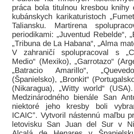
práca bola titulnou kresbou knihy
kubánskych karikaturistoch „Fume
Taliansku. Martirena spolupra
periodikami: „Juventud Rebelde“, „
„Tribuna de La Habana“, „Alma mate
V zahraničí spolupracoval s „Ch
Medio“ (Mexiko), „Garrotazo“ (Arge
„Batracio Amarillo“, „Queved
(Španielsko), „Bronkit“ (Portugalsk
(Nikaragua), „Witty world“ (USA)
Medzinárodného bienále San Ant
niektoré jeho kresby boli vybra
ICAIC”. Vytvoril nástennú maľbu pr
letovisku San Juan del Sur v Ni
Alcalá de Henares v Španielsk