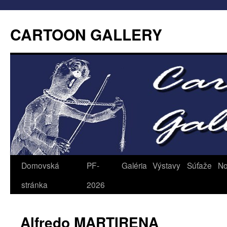
CARTOON GALLERY
Domovská
PF-
Galéria
Výstavy
Súťaže
No
stránka
2026
Alfredo MARTIRENA