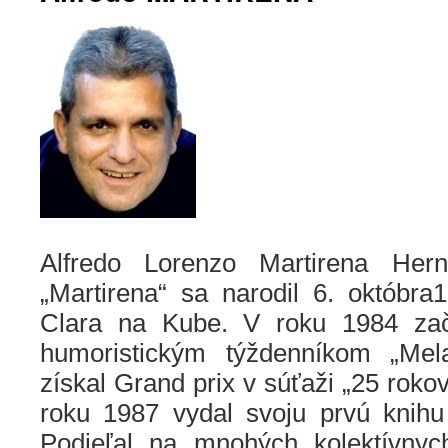
Alfredo Lorenzo Martirena He
„Martirena“ sa narodil 6. októbr
Clara na Kube. V roku 1984 zač
humoristickým týždenníkom „Mel
získal Grand prix v súťaži „25 roko
roku 1987 vydal svoju prvú knih
Podieľal na mnohých kolektívnyc