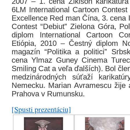
2007 – 1. cena Zikison karikatúra
6LM International Cartoon Contest
Excellence Red man Čína, 3. cena I
Contest “Debiut” Zielona Góra, Po
diplom International Cartoon Co
Etiópia, 2010 – Čestný diplom N
magazín “Politika a politici” Srb
cena Ylmaz Guney Cinema Turec
Smiling Cat a veľa ďalších). Bol čl
medzinárodných súťaží karikatú
Nemecku. Marian Avramescu žije a
Prahova v Rumunsku.
[Spusti prezentáciu]