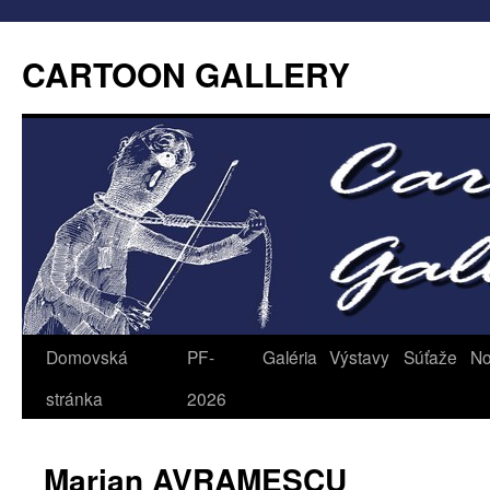
CARTOON GALLERY
Domovská
PF-
Galéria
Výstavy
Súťaže
No
stránka
2026
Marian AVRAMESCU