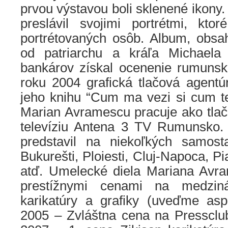
prvou výstavou boli sklenené ikony.
preslávil svojimi portrétmi, kto
portrétovaných osôb. Album, obsah
od patriarchu a kráľa Michael
bankárov získal ocenenie rumuns
roku 2004 grafická tlačová agent
jeho knihu “Cum ma vezi si cum te
Marian Avramescu pracuje ako tlačo
televíziu Antena 3 TV Rumunsko. 
predstavil na niekoľkých samost
Bukurešti, Ploiesti, Cluj-Napoca, P
atď. Umelecké diela Mariana Avr
prestížnymi cenami na medziná
karikatúry a grafiky (uveďme asp
2005 – Zvláštna cena na Pressclu