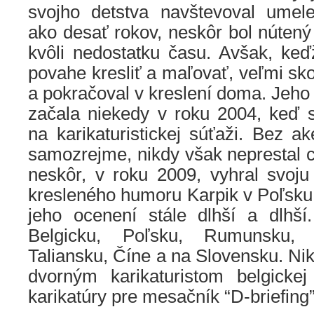
svojho detstva navštevoval umel
ako desať rokov, neskôr bol nútený 
kvôli nedostatku času. Avšak, keď
povahe kresliť a maľovať, veľmi sko
a pokračoval v kreslení doma.
Jeho 
začala niekedy v roku 2004, keď s
na karikaturistickej súťaži. Bez a
samozrejme, nikdy však neprestal cv
neskôr, v roku 2009, vyhral svoju
kresleného humoru Karpik v Poľsku
jeho ocenení stále dlhší a dlhší
Belgicku, Poľsku, Rumunsku, S
Taliansku, Číne a na Slovensku. Nik
dvorným karikaturistom belgickej
karikatúry pre mesačník “D-briefing”