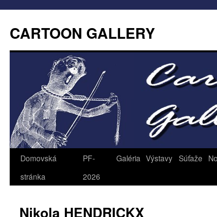
CARTOON GALLERY
Domovská
PF-
Galéria
Výstavy
Súťaže
No
stránka
2026
Nikola HENDRICKX