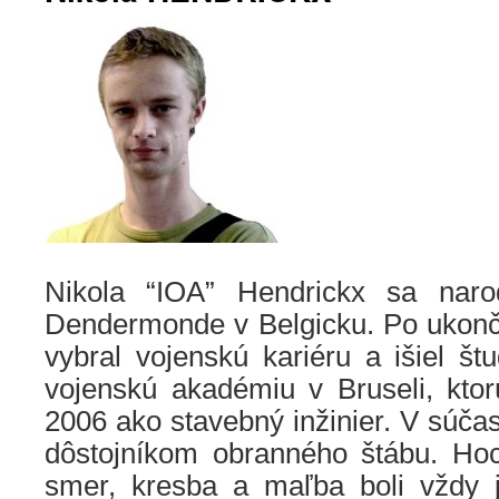
Nikola “IOA” Hendrickx sa nar
Dendermonde v Belgicku. Po ukonče
vybral vojenskú kariéru a išiel š
vojenskú akadémiu v Bruseli, ktor
2006 ako stavebný inžinier. V súčas
dôstojníkom obranného štábu. Hoci
smer, kresba a maľba boli vždy 