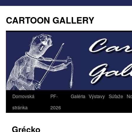
CARTOON GALLERY
Domovská
PF-
Galéria
Výstavy
Súťaže
No
stránka
2026
Grécko