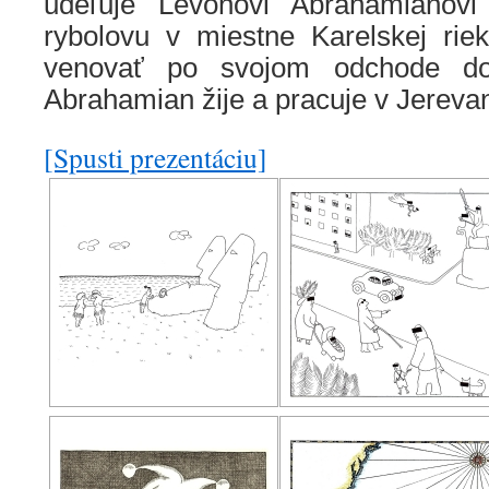
udeľuje Levonovi Abrahamianovi
rybolovu v miestne Karelskej rie
venovať po svojom odchode do
Abrahamian žije a pracuje v Jerev
[Spusti prezentáciu]