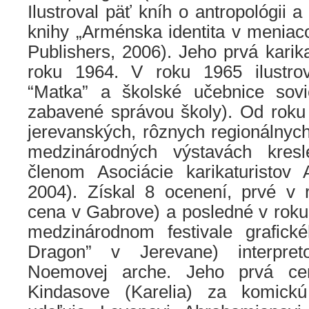
Ilustroval päť kníh o antropológii a 
knihy „Arménska identita v menia
Publishers, 2006). Jeho prvá karik
roku 1964. V roku 1965 ilustr
“Matka” a školské učebnice soviet
zabavené správou školy). Od roku
jerevanských, rôznych regionálnych
medzinárodných výstavách kres
členom Asociácie karikaturistov
2004). Získal 8 ocenení, prvé v 
cena v Gabrove) a posledné v roku
medzinárodnom festivale grafic
Dragon” v Jerevane) interpre
Noemovej arche. Jeho prvá cen
Kindasove (Karelia) za komickú