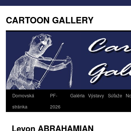
CARTOON GALLERY
Domovská
PF-
Galéria
Výstavy
Súťaže
No
stránka
2026
Levon ABRAHAMIAN