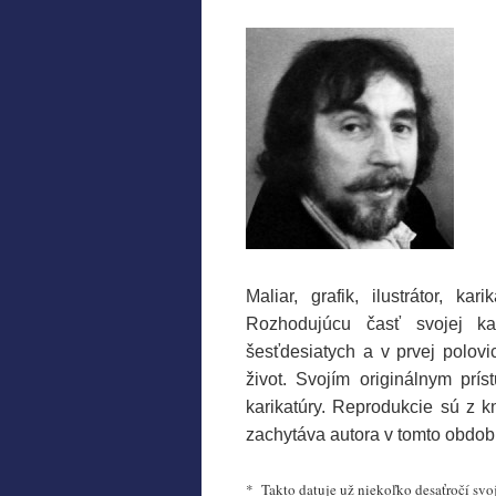
Maliar, grafik, ilustrátor, ka
Rozhodujúcu časť svojej kar
šesťdesiatych a v prvej polov
život. Svojím originálnym pr
karikatúry. Reprodukcie sú z k
zachytáva autora v tomto období
* Takto datuje už niekoľko desaťročí svo