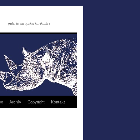
galéria európskej karikatúry
eo
Archív
Copyright
Kontakt