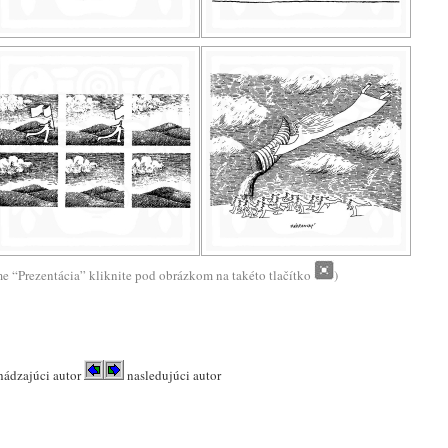
me “Prezentácia” kliknite pod obrázkom na takéto tlačítko
)
hádzajúci autor
nasledujúci autor