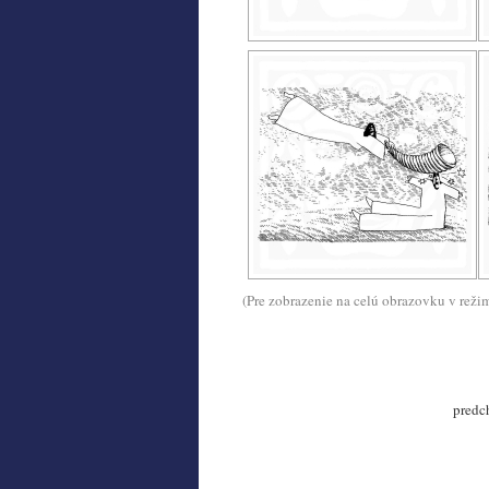
(Pre zobrazenie na celú obrazovku v reži
predc
.