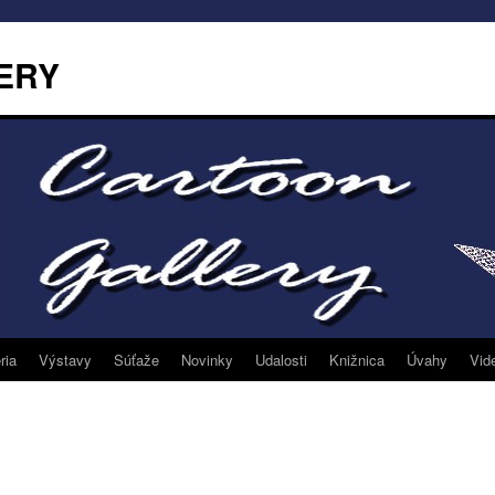
ERY
ria
Výstavy
Súťaže
Novinky
Udalosti
Knižnica
Úvahy
Vid