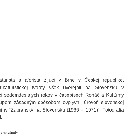
rikaturista a aforista žijúci v Brne v Českej republike.
ikaturistickej tvorby však uverejnil na Slovensku v
ici sedemdesiatych rokov v časopisoch Roháč a Kultúrny
ístupom zásadným spôsobom ovplyvnil úroveň slovenskej
nihy “Zábranský na Slovensku (1966 – 1971)”. Fotografia
.
je originály