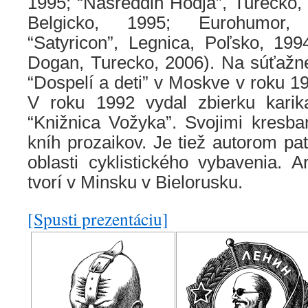
1995; “Nasreddin Hodja”, Turecko,
Belgicko, 1995; Eurohumor, 
“Satyricon”, Legnica, Poľsko, 199
Dogan, Turecko, 2006). Na súťažne
“Dospelí a deti” v Moskve v roku 19
V roku 1992 vydal zbierku karik
“Knižnica Vožyka”. Svojimi kresbam
kníh prozaikov. Je tiež autorom pa
oblasti cyklistického vybavenia. A
tvorí v Minsku v Bielorusku.
[Spusti prezentáciu]