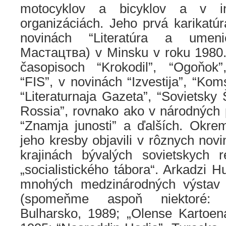
motocyklov a bicyklov a v i
organizáciách. Jeho prvá karikatú
novinách “Literatúra a umeni
Мастацтва) v Minsku v roku 1980.
časopisoch “Krokodil”, “Ogoňok”
“FIS”, v novinách “Izvestija”, “Ko
“Literaturnaja Gazeta”, “Sovietsky Š
Rossia”, rovnako ako v národných 
“Znamja junosti” a ďalších. Okrem
jeho kresby objavili v rôznych nov
krajinách bývalých sovietskych 
„socialistického tábora“. Arkadzi H
mnohých medzinárodných výstav a
(spomeňme aspoň niektoré: 
Bulharsko, 1989; „Olense Kartoena