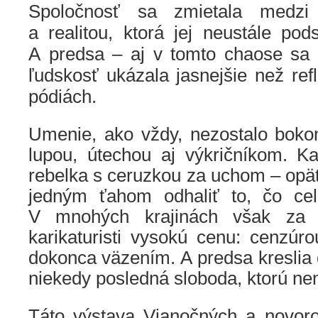
Spoločnosť sa zmietala medzi
a realitou, ktorá jej neustále po
A predsa – aj v tomto chaose sa n
ľudskosť ukázala jasnejšie než ref
pódiách.
Umenie, ako vždy, nezostalo boko
lupou, útechou aj výkričníkom. Ka
rebelka s ceruzkou za uchom – opä
jedným ťahom odhaliť to, čo cel
V mnohých krajinách však za t
karikaturisti vysokú cenu: cenzúr
dokonca väzením. A predsa kreslia 
niekedy posledná sloboda, ktorú n
Táto výstava Vianočných a novor