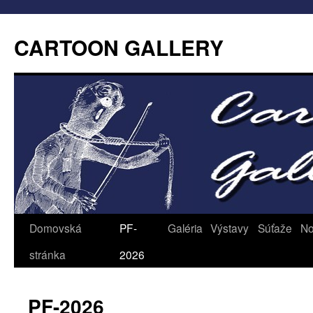
CARTOON GALLERY
Domovská
PF-
Galéria
Výstavy
Súťaže
No
stránka
2026
PF-2026