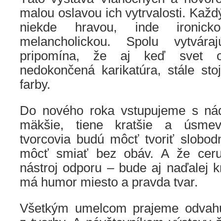
malou oslavou ich vytrvalosti. Každ
niekde hravou, inde ironic
melancholickou. Spolu vytvára
pripomína, že aj keď svet 
nedokončená karikatúra, stále sto
farby.
Do nového roka vstupujeme s nád
mäkšie, tiene kratšie a úsmev
tvorcovia budú môcť tvoriť slobod
môcť smiať bez obáv. A že ceruz
nástroj odporu – bude aj naďalej kr
má humor miesto a pravda tvar.
Všetkým umelcom prajeme odvahu,