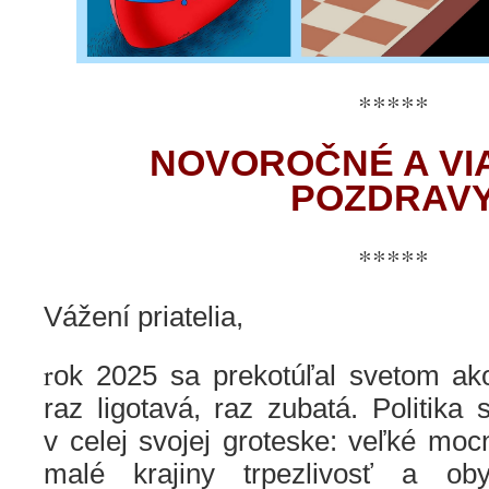
*****
NOVOROČNÉ A V
POZDRAV
*****
Vážení priatelia,
r
ok 2025 sa prekotúľal svetom a
raz ligotavá, raz zubatá. Politika
v celej svojej groteske: veľké mocn
malé krajiny trpezlivosť a oby