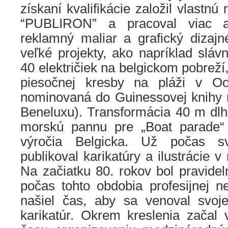
získaní kvalifikácie založil vlastn
“PUBLIRON” a pracoval viac 
reklamný maliar a grafický dizajn
veľké projekty, ako napríklad slá
40 električiek na belgickom pobreží,
piesočnej kresby na pláži v Oo
nominovaná do Guinessovej knihy r
Beneluxu). Transformácia 40 m dlh
morskú pannu pre „Boat parade“ pr
výročia Belgicka. Už počas sv
publikoval karikatúry a ilustrácie 
Na začiatku 80. rokov bol pravidel
počas tohto obdobia profesijnej n
našiel čas, aby sa venoval svoje
karikatúr. Okrem kreslenia začal 