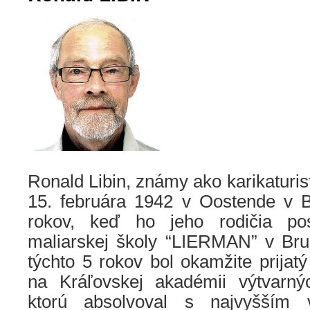
Ronald Libin, známy ako karikaturis
15. februára 1942 v Oostende v B
rokov, keď ho jeho rodičia po
maliarskej školy “LIERMAN” v Br
týchto 5 rokov bol okamžite prijat
na Kráľovskej akadémii výtvarn
ktorú absolvoval s najvyšším