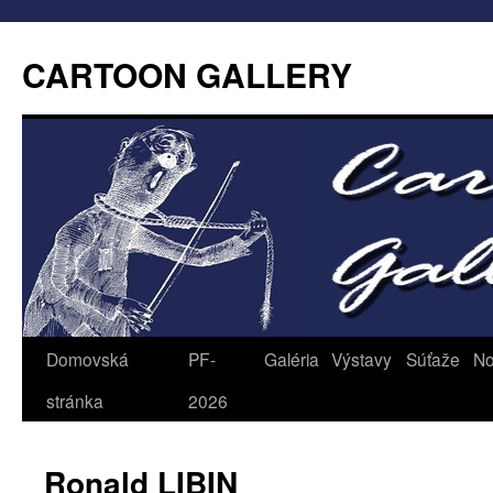
CARTOON GALLERY
Domovská
PF-
Galéria
Výstavy
Súťaže
No
stránka
2026
Ronald LIBIN