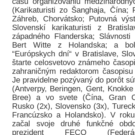
času organizovaniu medzinárodnýc
(Karikaturisti zo Šanghaja, Čína; 
Záhreb, Chorvátsko; Putovná výs
Slovenskí karikaturisti z Bratisla
západného Flanderska; Slávnosti
Bert Witte z Holandska; a bol
“Európskych dní“ v Bratislave, Slov
štarte celosvetovo známeho čas
zahraničným redaktorom časopisu
Je pravidelne pozývaný do porôt sú
(Antverpy, Beringen, Gent, Knokke
Bree) a vo svete (Čína, Gran 
Rusko (2x), Slovensko (3x), Turecko
Francúzsko a Holandsko). V roku
začal svoje druhé funkčné obd
prezident FECO (Federá