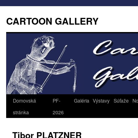
CARTOON GALLERY
Domovská
PF-
Galéria
Výstavy
Súťaže
No
stránka
2026
Tibor PLATZNER