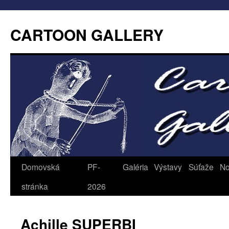
CARTOON GALLERY
Domovská
PF-
Galéria
Výstavy
Súťaže
No
stránka
2026
Achille SUPERBI