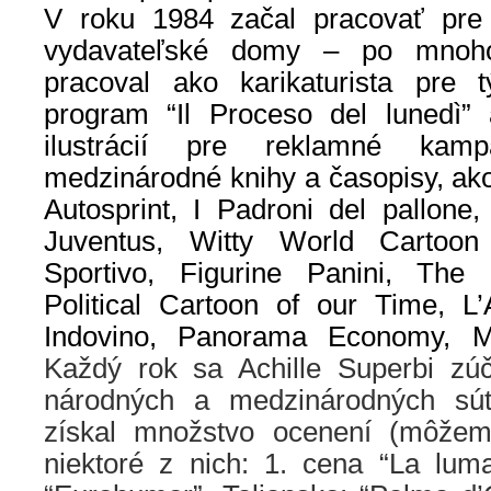
V roku 1984 začal pracovať pre 
vydavateľské domy – po mnoho
pracoval ako karikaturista pre 
program “Il Proceso del lunedì” 
ilustrácií pre reklamné kamp
medzinárodné knihy a časopisy, ak
Autosprint, I Padroni del pallone
Juventus, Witty World Cartoon
Sportivo, Figurine Panini, The F
Political Cartoon of our Time, L
Indovino, Panorama Economy, M
Každý rok sa Achille Superbi zú
národných a medzinárodných súť
získal množstvo ocenení (môže
niektoré z nich: 1. cena “La lum