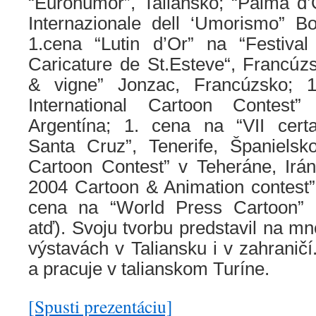
“Eurohumor”, Taliansko; “Palma d’
Internazionale dell ‘Umorismo” Bo
1.cena “Lutin d’Or” na “Festival 
Caricature
de St.Esteve“, Francúz
& vigne” Jonzac, Francúzsko;
International Cartoon Contest
Argentína; 1. cena na “VII certa
Santa Cruz”, Tenerife, Španielsk
Cartoon Contest” v Teheráne, Irá
2004 Cartoon & Animation contest”
cena na “World Press Cartoon” S
atď). Svoju tvorbu predstavil na 
výstavách v Taliansku i v zahraničí.
a pracuje v talianskom Turíne.
[Spusti prezentáciu]