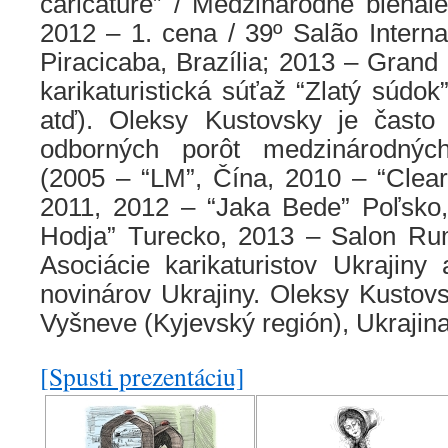
caricature” / Medzinárodné bienále
2012 – 1. cena / 39º Salão Intern
Piracicaba, Brazília; 2013 – Grand
karikaturistická súťaž “Zlatý súdok
atď). Oleksy Kustovsky je často
odborných porôt medzinárodných
(2005 – “LM”, Čína, 2010 – “Clear
2011, 2012 – “Jaka Bede” Poľsko
Hodja” Turecko, 2013 – Salon Ru
Asociácie karikaturistov Ukrajin
novinárov Ukrajiny. Oleksy Kustovs
Vyšneve (Kyjevský región), Ukrajin
[Spusti prezentáciu]