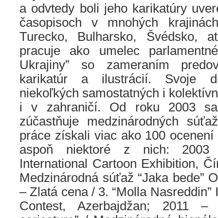
a odvtedy boli jeho karikatúry uve
časopisoch v mnohých krajinách
Turecko, Bulharsko, Švédsko, 
pracuje ako umelec parlamentn
Ukrajiny” so zameraním predo
karikatúr a ilustrácií. Svoje d
niekoľkých samostatných i kolektí
i v zahraničí. Od roku 2003 s
zúčastňuje medzinárodných súťaž
práce získali viac ako 100 ocene
aspoň niektoré z nich: 2003
International Cartoon Exhibition, Č
Medzinárodná súťaž “Jaka bede” Ol
– Zlatá cena / 3. “Molla Nasreddin” 
Contest, Azerbajdžan; 2011 –