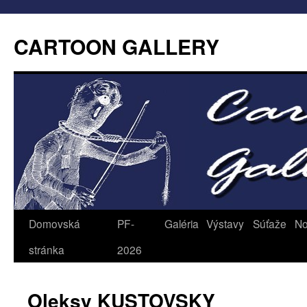
CARTOON GALLERY
Domovská
PF-
Galéria
Výstavy
Súťaže
No
stránka
2026
Oleksy KUSTOVSKY