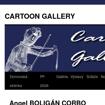
CARTOON GALLERY
Domovská
PF-
Galéria
Výstavy
Súťaže
No
stránka
2026
Angel BOLIGÁN CORBO