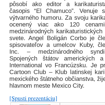
pôsobí ako editor a karikaturis
časopis “El Chamuco”. Venuje 
výtvarného humoru. Za svoju karikat
ocenený viac ako 120 cenam
medzinárodných karikaturistických
svete. Angel Boligán Corbo je č
spisovateľov a umelcov Kuby, čl
Inc. – medzinárodného syndiká
Spojených štátov amerických a
International vo Francúzsku. Je p
Cartoon Club – Klub latinskej kari
mexického štátneho občianstva, žij
hlavnom meste Mexico City.
[Spusti prezentáciu]