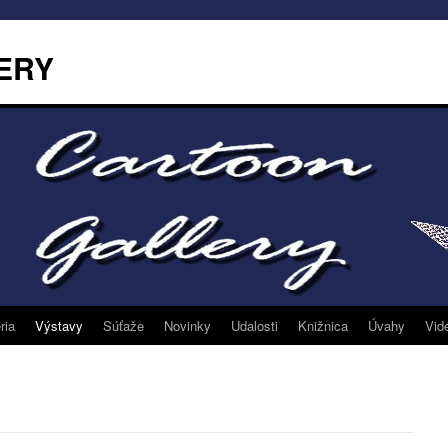
ERY
ria
Výstavy
Súťaže
Novinky
Udalosti
Knižnica
Úvahy
Vid