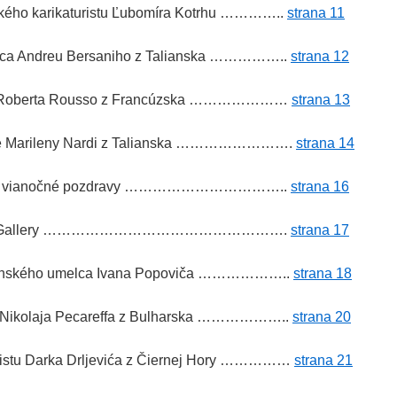
ského karikaturistu Ľubomíra Kotrhu …………..
strana 11
lca Andreu Bersaniho z Talianska ……………..
strana 12
ca Roberta Rousso z Francúzska …………………
strana 13
yne Marileny Nardi z Talianska …………………….
strana 14
čné a vianočné pozdravy ……………………………..
strana 16
Cartoon Gallery …………………………………………….
strana 17
venského umelca Ivana Popoviča ………………..
strana 18
 Nikolaja Pecareffa z Bulharska ………………..
strana 20
uristu Darka Drljevića z Čiernej Hory ……………
strana 21