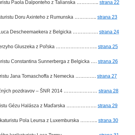
turistu Paola Dalponteho z Talianska …………..
strana 22
katuristu Doru Axinteho z Rumunska …………..
strana 23
a Luca Descheemaekera z Belgicka …………….
strana 24
ca Jerzyho Gluszeka z Poľska ……………………..
strana 25
uristu Constantina Sunnerberga z Belgicka ….
strana 26
turistu Jana Tomaschoffa z Nemecka ………….
strana 27
ianočných pozdravov – ŠNR 2014 …………………
strana 28
turistu Gézu Halásza z Maďarska ……………….
strana 29
ikaturistu Pola Leursa z Luxemburska ………..
strana 30