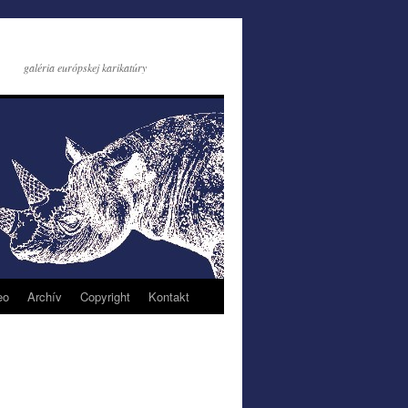
galéria európskej karikatúry
eo
Archív
Copyright
Kontakt