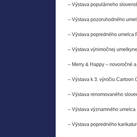
– Výstava populárneho sloven
– Výstava pozoruhodného ume
– Výstava popredného umel
– Výstava výnimočnej umelk
– Merry & Happy – novoro
– Výstava k 3. výročiu 
– Výstava renomovaného slo
– Výstava významného umelca
– Výstava popredného karikat