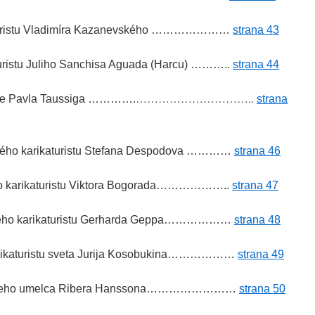
katuristu Vladimíra Kazanevského …………………
strana 43
turistu Juliho Sanchisa Aguada (Harcu) ………..
strana 44
…………………………..
áže Pavla Taussiga ………….
strana
ského karikaturistu Stefana Despodova …………
strana 46
ho karikaturistu Viktora Bogorada………………..
strana 47
skeho karikaturistu Gerharda Geppa………………
strana 48
arikaturistu sveta Jurija Kosobukina………………
strana 49
eho umelca Ribera Hanssona
……………………
strana 50