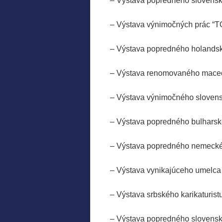
– Výstava popredného slove
– Výstava výnimočných p
– Výstava popredného holand
– Výstava renomovaného macedó
– Výstava výnimočného sloven
– Výstava popredného bulhars
– Výstava popredného nem
– Výstava vynikajúceho 
– Výstava srbského karikaturi
– Výstava popredného sloven