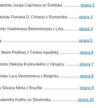
katuristu Juraja Cajchana zo Švédska ………….
strana 2
turistu Floriana D. Crihanu z Rumunska ……..
strana 3
ristu Vladimirasa Beresniovasa z Litvy ………..
strana 4
é obrázky …………………………………………………..
strana 5
ne Marie Plotěnej z Českej republiky ……………
strana 6
uristu Oleksija Kustovského z Ukrajiny ………..
strana 7
katuristu Luca Vernimmena z Belgicka ……………
strana 8
istu Silvana Mella z Brazílie ……………………….
strana 9
ľa Ľubomíra Kotrhu zo Slovenska ………………..
strana 10