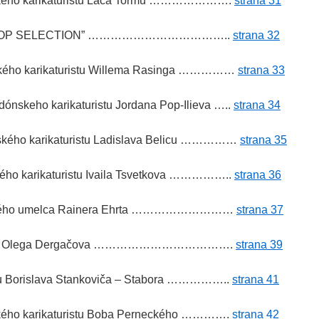
nského karikaturistu Laca Tormu ………………….
strana 31
rác “TOP SELECTION” ………………………………..
strana 32
ského karikaturistu Willema Rasinga ……………
strana 33
nskeho karikaturistu Jordana Pop-Ilieva …..
strana 34
ského karikaturistu Ladislava Belicu ……………
strana 35
kého karikaturistu Ivaila Tsvetkova ……………..
strana 36
eckého umelca Rainera Ehrta ………………………
strana 37
umelca Olega Dergačova ……………………………….
strana 39
stu Borislava Stankoviča – Stabora ……………..
strana 41
ského karikaturistu Boba Perneckého ………….
strana 42