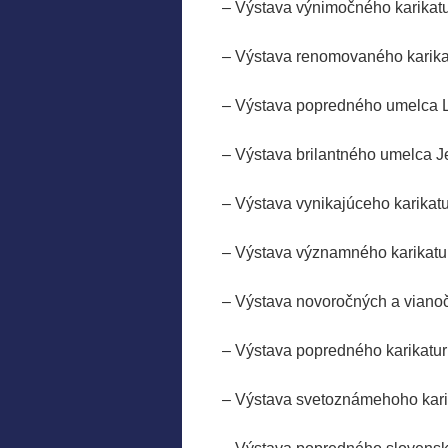
– Výstava výnimočného karika
– Výstava renomovaného kari
– Výstava popredného umelc
– Výstava brilantného umel
– Výstava vynikajúceho karikat
– Výstava významného karika
– Výstava novoročných a v
– Výstava popredného karika
– Výstava svetoznámehoho kar