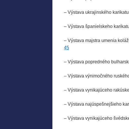
– Výstava ukrajinského kari
– Výstava španielskeho karika
– Výstava majstra umenia kol
45
– Výstava popredného bulhar
– Výstava výnimočného ruské
– Výstava vynikajúceho rakú
– Výstava najúspešnejšieho k
– Výstava
vynikajúceho švédsk