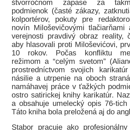
štvorročnom zápase za takme
podmienok (časté zákazy, zatknuti
kolportérov, pokuty pre redaktoro
novín Miloševičovými tlačiarňami 
verejnosti pravdivý obraz reality,
aby hlasovali proti Miloševićovi, p
10 rokov. Počas konfliktu me
režimom a “celým svetom” (Alian
prostredníctvom svojich karikat
násilie a utrpenie na oboch stran
namáhavej práce v ťažkých podmi
ostro satirickej knihy karikatúr. 
a obsahuje umelecký opis 76-tich
Táto kniha bola preložená aj do angli
Stabor pracuje ako profesionálny 