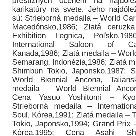
prestížnych ocenení na najdôleži
karikatúry na svete. Jeho najdôle
sú: Strieborná medaila – World Car
Macedónsko,1986; Zlatá ceruzk
Exhibition Legnica, Poľsko,1
International Saloon of Ca
Kanada,1986; Zlatá medaila – World
Semarang, Indonézia,1986; Zlatá m
Shimbun Tokio, Japonsko,1987; S
World Biennial Ancona, Taliansk
medaila – World Biennial Ancona
Cena Yasuo Yoshitomi – Kyoto
Strieborná medaila – Internatio
Soul, Kórea,1991; Zlatá medaila –
Tokio, Japonsko,1994; Grand Prix 
Kórea,1995; Cena Asahi S