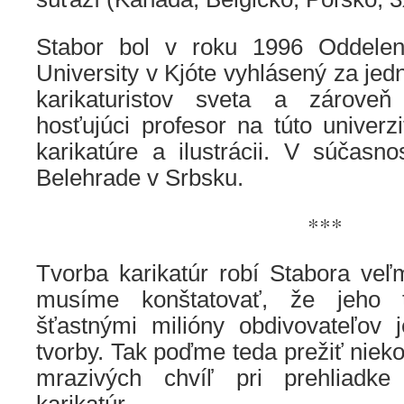
Stabor bol v roku 1996 Oddele
University v Kjóte vyhlásený za jed
karikaturistov sveta a zárove
hosťujúci profesor na túto univerz
karikatúre a ilustrácii. V súčasno
Belehrade v Srbsku.
***
Tvorba karikatúr robí Stabora ve
musíme konštatovať, že jeho t
šťastnými milióny obdivovateľov je
tvorby. Tak poďme teda prežiť nieko
mrazivých chvíľ pri prehliadke