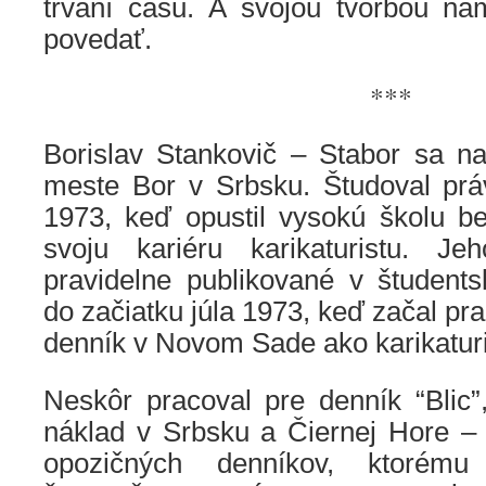
trvaní času. A svojou tvorbou n
povedať.
***
Borislav Stankovič – Stabor sa na
meste Bor v Srbsku. Študoval pr
1973, keď opustil vysokú školu b
svoju kariéru karikaturistu. Je
pravidelne publikované v študent
do začiatku júla 1973, keď začal pr
denník v Novom Sade ako karikaturi
Neskôr pracoval pre denník “Blic”
náklad v Srbsku a Čiernej Hore – 
opozičných denníkov, ktorému