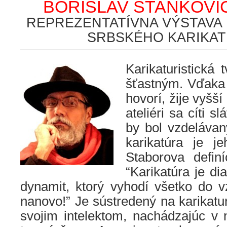
BORISLAV STANKOVI
REPREZENTATÍVNA VÝSTAVA
SRBSKÉHO KARIKAT
Karikaturistická 
šťastným. Vďaka 
hovorí, žije vyšší
ateliéri sa cíti s
by bol vzdelávan
karikatúra je j
Staborova definí
“Karikatúra je di
dynamit, ktorý vyhodí všetko do v
nanovo!” Je sústredený na karikatur
svojim intelektom, nachádzajúc v 