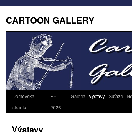
CARTOON GALLERY
Domovská
PF-
Galéria
Výstavy
Súťaže
No
stránka
2026
Výstavy