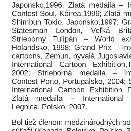
Japonsko,1996; Zlatá medaila – In
Contest Soul, Kóirea,1996; Zlatá m
Shimbun Tokio, Japonsko,1997; G
Statesman London, Veľká Brit
Strieborný Tulipán – World exhi
Holandsko, 1998; Grand Prix – Int
cartoons, Zemun, bývalá Jugoslávi
International Cartoon Exhibition,
2002; Strieborná medaila – Int
Contest Porto, Portugalsko, 2004; 
International Cartoon Exhibition 
Zlatá medaila – International 
Legnica, Poľsko, 2007.
Bol tiež členom medzinárodných porô
súťaží (Kanada, Belgicko, Poľsko, 3