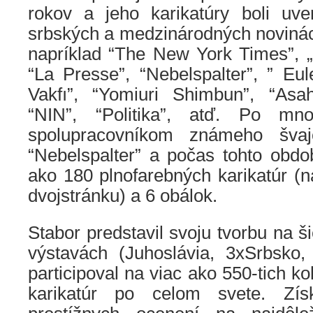
rokov a jeho karikatúry boli uv
srbských a medzinárodných novinác
napríklad “The New York Times”, „
“La Presse”, “Nebelspalter”, ” Eule
Vakfı”, “Yomiuri Shimbun”, “Asa
“NIN”, “Politika”, atď. Po mn
spolupracovníkom známeho švaj
“Nebelspalter” a počas tohto obdob
ako 180 plnofarebných karikatúr (n
dvojstránku) a 6 obálok.
Stabor predstavil svoju tvorbu na š
výstavách (Juhoslávia, 3xSrbsko
participoval na viac ako 550-tich k
karikatúr po celom svete. Zí