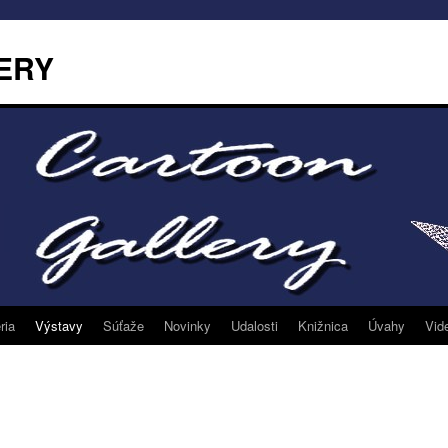
ERY
ria
Výstavy
Súťaže
Novinky
Udalosti
Knižnica
Úvahy
Vid