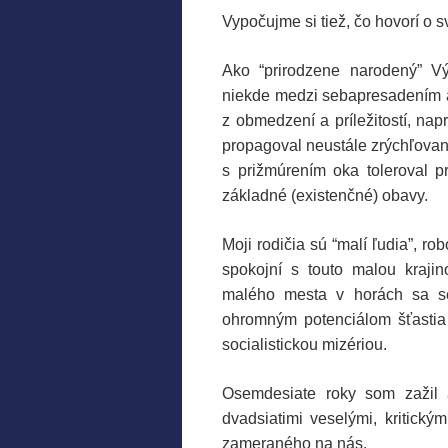
Vypočujme si tiež, čo hovorí o s
Ako “prirodzene narodený” V
niekde medzi sebapresadením a 
z obmedzení a príležitostí, nap
propagoval neustále zrýchľovan
s prižmúrením oka toleroval pr
základné (existenčné) obavy.
Moji rodičia sú “malí ľudia”, rob
spokojní s touto malou krajin
malého mesta v horách sa se
ohromným potenciálom šťastia
socialistickou mizériou.
Osemdesiate roky som zažil a
dvadsiatimi veselými, kritický
zameraného na nás.