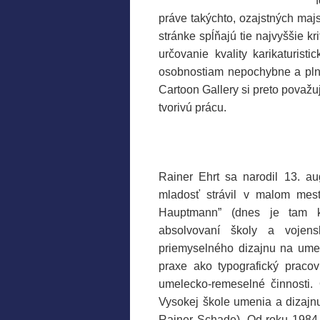
práve takýchto, ozajstných majs
stránke spĺňajú tie najvyššie kr
určovanie kvality karikaturist
osobnostiam nepochybne a pln
Cartoon Gallery si preto považu
tvorivú prácu.
Rainer Ehrt sa narodil 13. a
mladosť strávil v malom mes
Hauptmann” (dnes je tam kr
absolvovaní školy a vojen
priemyselného dizajnu na umel
praxe ako typografický praco
umelecko-remeselné činnosti.
Vysokej škole umenia a dizajnu 
Rainer Schade). Od roku 1984 