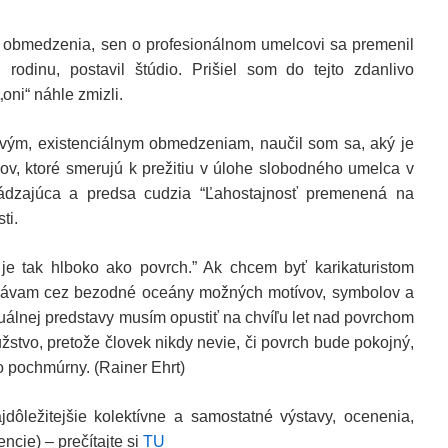
a obmedzenia, sen o profesionálnom umelcovi sa premenil
 rodinu, postavil štúdio. Prišiel som do tejto zdanlivo
oni“ náhle zmizli.
vým, existenciálnym obmedzeniam, naučil som sa, aký je
dov, ktoré smerujú k prežitiu v úlohe slobodného umelca v
dzajúca a predsa cudzia “Ľahostajnosť premenená na
ti.
 je tak hlboko ako povrch.” Ak chcem byť karikaturistom
 Plávam cez bezodné oceány možných motívov, symbolov a
zuálnej predstavy musím opustiť na chvíľu let nad povrchom
stvo, pretože človek nikdy nevie, či povrch bude pokojný,
o pochmúrny. (Rainer Ehrt)
jdôležitejšie kolektívne a samostatné výstavy, ocenenia,
encie) – prečítajte si
TU