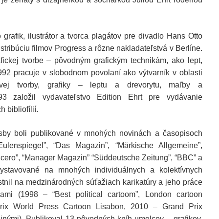
grafik, ilustrátor a tvorca plagátov pre divadlo Hans Otto
stribúciu filmov Progress a rôzne nakladateľstvá v Berlíne.
fickej tvorbe – pôvodným grafickým technikám, ako lept,
1992 pracuje v slobodnom povolaní ako výtvarník v oblasti
gátovej tvorby, grafiky – leptu a drevorytu, maľby a
3 založil vydavateľstvo Edition Ehrt pre vydávanie
bibliofílií.
resby boli publikované v mnohých novinách a časopisoch
enspiegel”, “Das Magazin”, “Märkische Allgemeine”,
Cicero”, “Manager Magazin” “Süddeutsche Zeitung”, “BBC” a
vystavované na mnohých individuálnych a kolektívnych
stnil na medzinárodných súťažiach karikatúry a jeho práce
ami (1998 – “Best political cartoom”, London cartoon
rix World Press Cartoon Lisabon, 2010 – Grand Prix
nými). Publikoval 13 pôvodných kníh umelcov – grafikov,