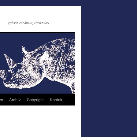
galéria európskej karikatúry
eo
Archív
Copyright
Kontakt