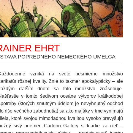
RAINER EHRT
ÝSTAVA POPREDNÉHO NEMECKÉHO UMELCA
Každodenne vzniká na svete nesmierne množstvo
karikatúr rôznej kvality. Znie to takmer apokalypticky – ale
každým ďalším dňom sa toto množstvo znásobuje.
Našťastie v tomto šedivom oceáne výtvorov krátkodobej
spotreby (ktorých smutným údelom je nevyhnutný odchod
do ríše večného zabudnutia) sa ako majáky v tme vynímajú
diela, ktoré svojou mimoriadnou kvalitou vysoko prevyšujú
bežný sivý priemer. Cartoon Gallery si kladie za cieľ –