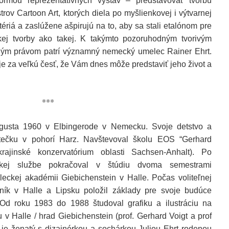
formou reprezentatívnych výstav – predstavovať tvorbu
trov Cartoon Art, ktorých diela po myšlienkovej i výtvarnej
itériá a zaslúžene ašpirujú na to, aby sa stali etalónom pre
ickej tvorby ako takej. K takýmto pozoruhodným tvorivým
ým právom patrí významný nemecký umelec Rainer Ehrt.
je za veľkú česť, že Vám dnes môže predstaviť jeho život a
***
ugusta 1960 v Elbingerode v Nemecku. Svoje detstvo a
tečku v pohorí Harz. Navštevoval školu EOS “Gerhard
ajinské konzervatórium oblasti Sachsen-Anhalt). Po
skej službe pokračoval v štúdiu dvoma semestrami
eckej akadémii Giebichenstein v Halle. Počas voliteľnej
vník v Halle a Lipsku položil základy pre svoje budúce
 Od roku 1983 do 1988 študoval grafiku a ilustráciu na
v Halle / hrad Giebichenstein (prof. Gerhard Voigt a prof
je ženatý s dizajnérkou a sochárkou Juliou Ehrt rodenou