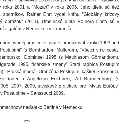
 v roku 2001 a “Mozart” v roku 2006. Jeho diela sú tiež
 zborníkov.
Rainer Ehrt vydal knihu “Globálny krízový
ký obrázok” (2011). Umelecké diela Rainera Ehrta sú v
 a galérií v Nemecku i v zahraničí.
o orientovanej umeleckej práce, produkoval v roku 1993 pod
Postupimi” (s Bernhardom
Müllerom
), “Vš
etci
sme cest
a
”
andenbursko, Dominsel 1995 (s Matthiasom Görnandtom),
rnigerode 1995, “Märkské zmeny” Stará radnica Postupim
, “Pruská modrá” Oranžéria Postupim, kaštieľ Sanssouci,
olländer a Angelikou Euchner), „Art Brandenburg” (s
005, 2007, 2009, javiskové projekcie pre “Mýtus Európy”
 v Postupime – Sanssouci 2009.
leinmachnow neďaleko Berlína v Nemecku.
***