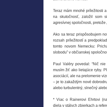
Teraz mám mnohé príležitosti 
na skutočnosť, založil som si
agresívnej spoločnosti, pretože „
Ako sa teraz prispôsobujem no
rozsah príležitostí a predpokla
tomto novom Nemecku: Prichá
slobodu” v občianskej spoločnos
Paul Valéry povedal: “Nič nie
musím žiť ako lietajúce ryby.
asociácií, ale na prelomenie vi
– je to zakaždým nové dobrodruž
alebo turbulentný, slnečný aleb
* Viac o Rainerovi Ehrtovi (na
diela v stálych zbierkach a refer