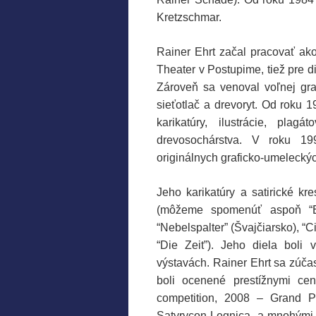
Kretzschmar.
Rainer Ehrt začal pracovať ako 
Theater v Postupime, tiež pre di
Zároveň sa venoval voľnej gra
sieťotlač a drevoryt. Od roku 
karikatúry, ilustrácie, pla
drevosochárstva. V roku 199
originálnych graficko-umeleckých 
Jeho karikatúry a satirické k
(môžeme spomenúť aspoň “Eul
“Nebelspalter” (Švajčiarsko), “
“Die Zeit”).
Jeho diela boli 
výstavách. Rainer Ehrt sa zúča
boli ocenené prestížnymi cen
competition, 2008 – Grand P
Satyrycon Legnica, a mnohými i