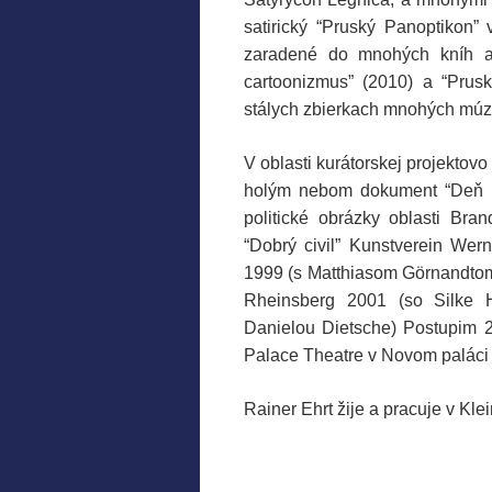
satirický “Pruský Panoptikon”
zaradené do mnohých kníh a
cartoonizmus” (2010) a “Prus
stálych zbierkach mnohých múzeí
V oblasti kurátorskej projektov
holým nebom dokument “Deň 
politické obrázky oblasti Br
“Dobrý civil” Kunstverein We
1999 (s Matthiasom Görnandtom)
Rheinsberg 2001 (so Silke H
Danielou Dietsche) Postupim 2
Palace Theatre v Novom paláci
Rainer Ehrt žije a pracuje v K