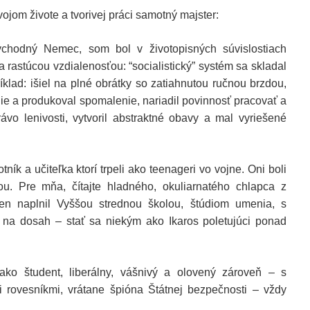
vojom živote a tvorivej práci samotný majster:
ýchodný Nemec, som bol v životopisných súvislostiach
rastúcou vzdialenosťou: “socialistický” systém sa skladal
ríklad: išiel na plné obrátky so zatiahnutou ručnou brzdou,
ie a produkoval spomalenie, nariadil povinnosť pracovať a
ávo lenivosti, vytvoril abstraktné obavy a mal vyriešené
otník a učiteľka ktorí trpeli ako teenageri vo vojne. Oni boli
ou. Pre mňa, čítajte hladného, okuliarnatého chlapca z
n naplnil Vyššou strednou školou, štúdiom umenia, s
 na dosah – stať sa niekým ako Ikaros poletujúci ponad
ko študent, liberálny, vášnivý a olovený zároveň – s
mi rovesníkmi, vrátane špióna Štátnej bezpečnosti – vždy