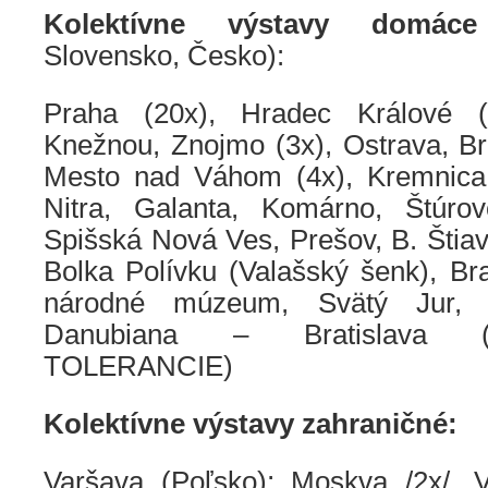
Kolektívne výstavy domá
Slovensko, Česko):
Praha (20x), Hradec Králové 
Knežnou, Znojmo (3x), Ostrava, Br
Mesto nad Váhom (4x), Kremnica 
Nitra, Galanta, Komárno, Štúrov
Spišská Nová Ves, Prešov, B. Štiavn
Bolka Polívku (Valašský šenk), Br
národné múzeum, Svätý Jur, N
Danubiana – Bratislava (
TOLERANCIE)
Kolektívne výstavy zahraničné:
Varšava (Poľsko); Moskva /2x/, V