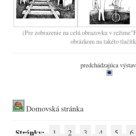
(Pre zobrazenie na celú obrazovku v režime”P
obrázkom na takéto tlačít
predchádzajúca výstav
.
Domovská stránka
Stránky:
1
2
3
4
5
6