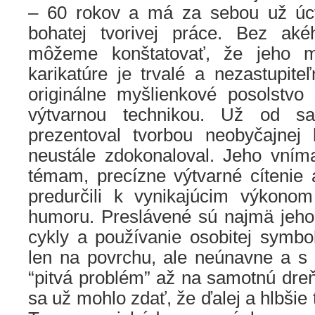
– 60 rokov a má za sebou už úc
bohatej tvorivej práce. Bez aké
môžeme konštatovať, že jeho m
karikatúre je trvalé a nezastupiteľ
originálne myšlienkové posolstvo
výtvarnou technikou. Už od s
prezentoval tvorbou neobyčajnej 
neustále zdokonaloval. Jeho vní
témam, precízne výtvarné cítenie 
predurčili k vynikajúcim výkonom
humoru. Preslávené sú najmä jeho 
cykly a používanie osobitej symbo
len na povrchu, ale neúnavne a s 
“pitvá problém” až na samotnú dreň.
sa už mohlo zdať, že ďalej a hlbšie 