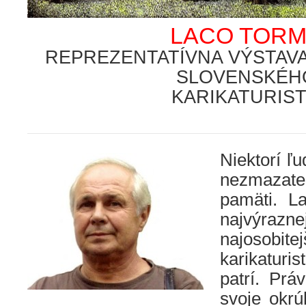
LACO TOR
REPREZENTATÍVNA VÝSTAV
SLOVENSKÉH
KARIKATURIS
.
Niektorí ľ
nezmazate
pamäti. L
najvý
najosobit
karikaturis
patrí. Prá
svoje okrú