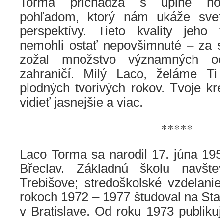
Torma prichádza s úplne no
pohľadom, ktorý nám ukáže svet
perspektívy. Tieto kvality jeho
nemohli ostať nepovšimnuté – za s
zožal množstvo významných 
zahraničí. Milý Laco, želáme Ti
plodných tvorivých rokov. Tvoje 
vidieť jasnejšie a viac.
*****
Laco Torma sa narodil 17. júna 1953
Břeclav. Základnú školu navšt
Trebišove; stredoškolské vzdelani
rokoch 1972 – 1977 študoval na St
v Bratislave. Od roku 1973 publiku