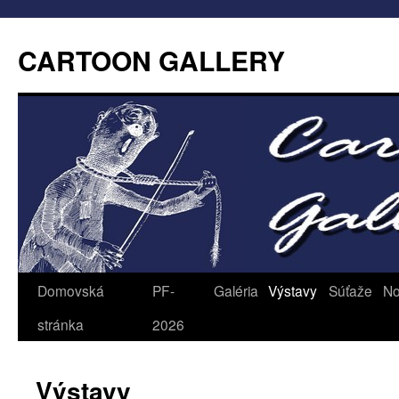
CARTOON GALLERY
Domovská
PF-
Galéria
Výstavy
Súťaže
No
stránka
2026
Výstavy