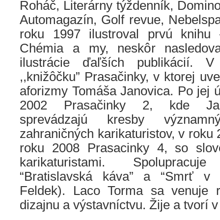
Roháč, Literárny týždenník, Domin
Automagazín, Golf revue, Nebelspal
roku 1997 ilustroval prvú knihu
Chémia a my, neskôr nasledoval
ilustrácie ďaľších publikácií.
,,knižôčku” Prasačinky, v ktorej uve
aforizmy Tomáša Janovica. Po jej 
2002 Prasačinky 2, kde Jan
sprevádzajú kresby význam
zahraničných karikaturistov, v roku
roku 2008 Prasacinky 4, so slo
karikaturistami. Spolupracu
“Bratislavská káva” a “Smrť v
Feldek). Laco Torma sa venuje r
dizajnu a výstavníctvu. Žije a tvorí v