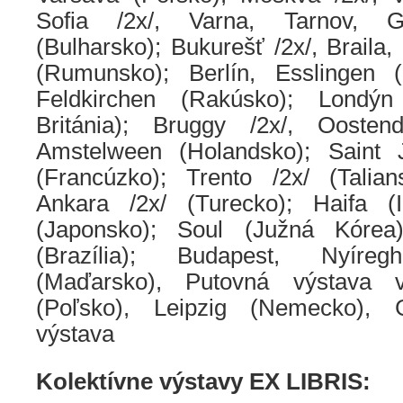
Sofia /2x/, Varna, Tarnov, G
(Bulharsko); Bukurešť /2x/, Braila,
(Rumunsko); Berlín, Esslingen 
Feldkirchen (Rakúsko); Londýn
Británia); Bruggy /2x/, Oostend
Amstelween (Holandsko); Saint J
(Francúzko); Trento /2x/ (Talians
Ankara /2x/ (Turecko); Haifa (I
(Japonsko); Soul (Južná Kórea)
(Brazília); Budapest, Nyíreg
(Maďarsko), Putovná výstava 
(Poľsko), Leipzig (Nemecko), 
výstava
Kolektívne výstavy EX LIBRIS: