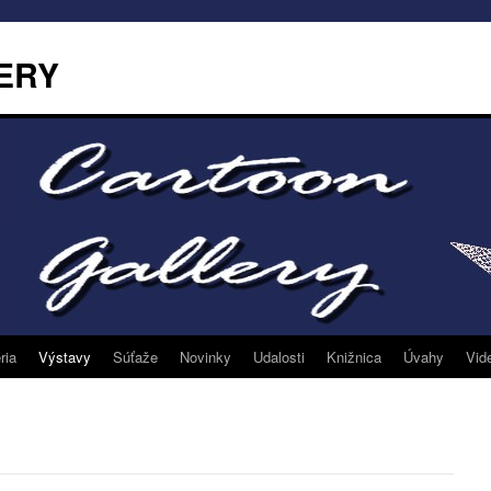
ERY
ria
Výstavy
Súťaže
Novinky
Udalosti
Knižnica
Úvahy
Vid