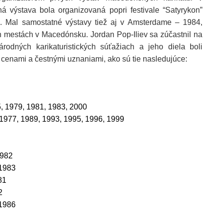
á výstava bola organizovaná popri festivale “Satyrykon”
. Mal samostatné výstavy tiež aj v Amsterdame – 1984,
ch mestách v Macedónsku.
Jordan Pop-Iliev sa zúčastnil na
odných karikaturistických súťažiach a jeho diela boli
cenami a čestnými uznaniami, ako sú tie nasledujúce:
, 1979, 1981, 1983, 2000
1977, 1989, 1993, 1995, 1996, 1999
1982
 1983
81
2
1986