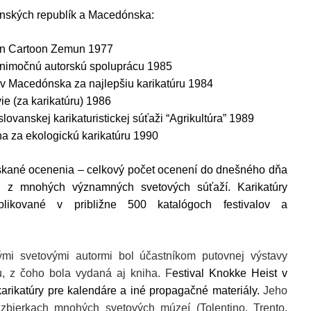
nských republík a Macedónska:
ion Cartoon Zemun 1977
ýnimočnú autorskú spoluprácu 1985
ov Macedónska za najlepšiu karikatúru 1984
ie (za karikatúru) 1986
lovanskej karikaturistickej súťaži “Agrikultúra” 1989
a za ekologickú karikatúru 1990
ískané ocenenia – celkový počet ocenení do dnešného dňa
en z mnohých významných svetových súťaží. Karikatúry
blikované v približne 500 katalógoch festivalov a
mi svetovými autormi bol účastníkom putovnej výstavy
u, z čoho bola vydaná aj kniha. F
estival Knokke Heist v
karikatúry pre kalendáre a iné propagačné materiály.
Jeho
 zbierkach mnohých svetových múzeí (Tolentino, Trento,