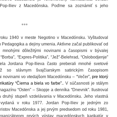
Pop-Iliev z Macedónska. Poďme sa zoznámiť s jeho
***
v roku 1940 v meste Negotino v Macedónsku. Vyštudoval
ciu Pedagogika a dejiny umenia. Aktívne začal publikovať od
 mnohými dôležitými novinami a časopismi v bývalej
 “Borba”, “Expres-Politika”, “Jež”-Belehrad, “Oslobodjenje”
ela Jordana Pop-Ilieva často preberali mnohé svetové
iež so slávnym švajčiarskym satirickým časopisom
ími novinami vo vtedajšom Macedónsku – “Večer”
, pre ktorý
katúry “Čierna a biela vo farbe”.
. V súčasnosti je stálym
agazínu “Osten” – Skopje a denníka “Dnevnik”. Ilustroval
 a druhý stupeň vzdelávania v Macedónsku. Jeho vlastná
a vydaná v roku 1977. Jordan Pop-lliev je jedným zo
turistov Macedónska a jej prvým predsedom od roku 1981,
organizátorom prvých výstav macedónskych karikatúr v