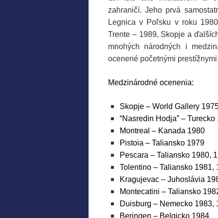
zahraničí. Jeho prvá samostatn
Legnica v Poľsku v roku 1980
Trente – 1989, Skopje a ďalší
mnohých národných i medzinár
ocenené početnými prestížnymi 
Medzinárodné ocenenia:
Skopje – World Gallery 1975
“Nasredin Hodja” – Turecko 
Montreal – Kanada 1980
Pistoia – Taliansko 1979
Pescara – Taliansko 1980, 
Tolentino – Taliansko 1981,
Kragujevac – Juhoslávia 19
Montecatini – Taliansko 198
Duisburg – Nemecko 1983, 
Beringen – Belgicko 1984