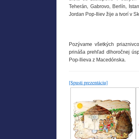
Teherán, Gabrovo, Berlín, Ista
Jordan Pop-Iliev žije a tvorí v
Pozývame všetkých priaznivcov
prináša prehľad dlhoročnej úsp
Pop-Ilieva z Macedónska.
[Spusti prezentáciu]