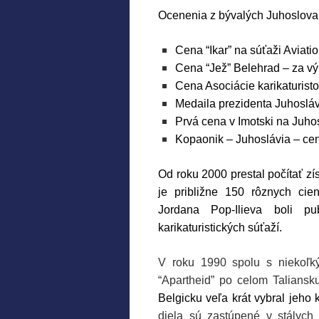
Ocenenia z bývalých Juhoslova
Cena “Ikar” na súťaži Aviat
Cena “Jež” Belehrad – za v
Cena Asociácie karikaturist
Medaila prezidenta Juhosláv
Prvá cena v Imotski na Juhos
Kopaonik – Juhoslávia – cen
Od roku 2000 prestal počítať z
je približne 150 rôznych ci
Jordana Pop-Ilieva boli pu
karikaturistických súťaží.
V roku 1990 spolu s niekoľký
“Apartheid” po celom Taliansk
Belgicku veľa krát vybral jeho 
diela sú zastúpené v stálych