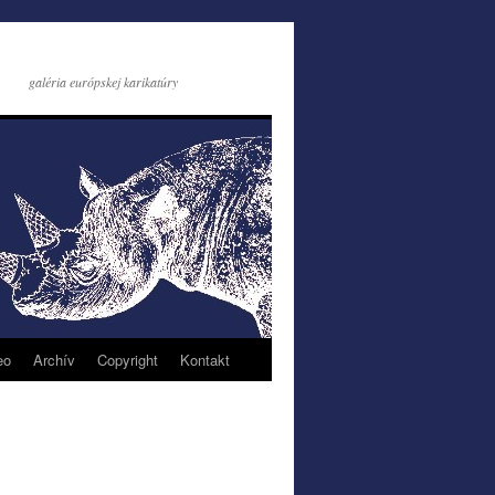
galéria európskej karikatúry
eo
Archív
Copyright
Kontakt