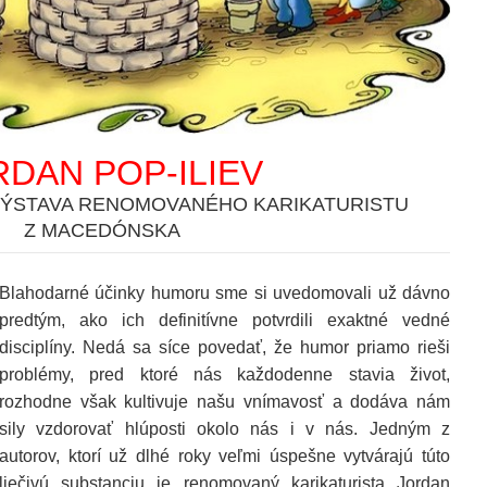
RDAN POP-ILIEV
VÝSTAVA RENOMOVANÉHO KARIKATURISTU
Z MACEDÓNSKA
Blahodarné účinky humoru sme si uvedomovali už dávno
predtým, ako ich definitívne potvrdili exaktné vedné
disciplíny. Nedá sa síce povedať, že humor priamo rieši
problémy, pred ktoré nás každodenne stavia život,
rozhodne však kultivuje našu vnímavosť a dodáva nám
sily vzdorovať hlúposti okolo nás i v nás. Jedným z
autorov, ktorí už dlhé roky veľmi úspešne vytvárajú túto
liečivú substanciu je renomovaný karikaturista Jordan