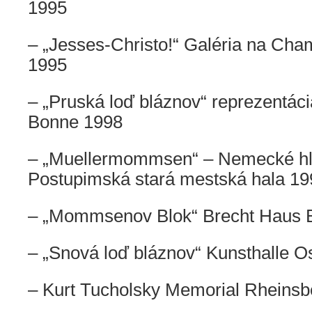
1995
–
„Jesses-Christo!“ Galéria na Cham
1995
– „Pruská loď bláznov“ reprezentác
Bonne 1998
– „Muellermommsen“ – Nemecké hl
Postupimská stará mestská hala 19
– „Mommsenov Blok“ Brecht Haus B
– „Snová loď bláznov“ Kunsthalle 
– Kurt Tucholsky Memorial Rheinsb