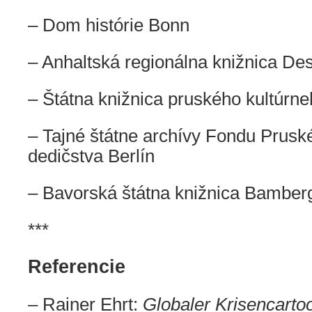
–
Dom histórie
Bonn
–
Anhaltská regionálna knižnica De
–
Štátna knižnica pruského kultúrne
–
Tajné štátne archívy Fondu Prusk
dedičstva
Berlín
–
Bavorská štátna knižnica Bamber
***
Referencie
– Rainer Ehrt:
Globaler Krisencarto