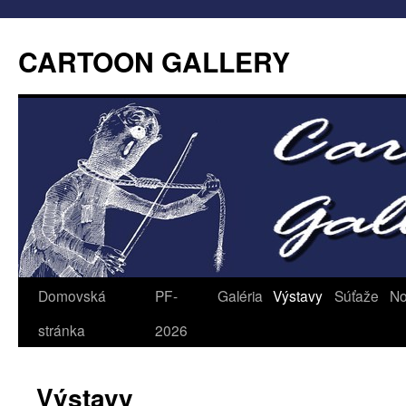
CARTOON GALLERY
Domovská
PF-
Galéria
Výstavy
Súťaže
No
stránka
2026
Výstavy