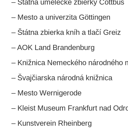
–
Štátna umelecké zbierky
Cottbus
–
Mesto a univerzita
Göttingen
–
Štátna zbierka kníh a tlačí
Greiz
–
AOK
Land
Brandenburg
–
Knižnica Nemeckého národného 
–
Švajčiarska národná knižnica
– M
esto
Wernigerode
–
Kleist Museum Frankfurt nad Odr
–
Kunstverein Rheinberg