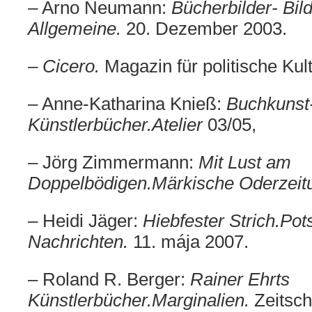
– Arno Neumann:
Bücherbilder- Bil
Allgemeine.
20. Dezember 2003.
– Cicero.
Magazin für politische Kult
– Anne-Katharina Knieß:
Buchkunst
Künstlerbücher.
A
telier
03/05,
– Jörg Zimmermann:
Mit Lust am
Doppelbödigen.
Märkische Oderzeit
– Heidi Jäger:
Hiebfester Strich.
Pot
Nachrichten.
11. mája 2007.
–
Roland R. Berger:
Rainer Ehrts
Künstlerbücher.
Marginalien
.
Zeitsch