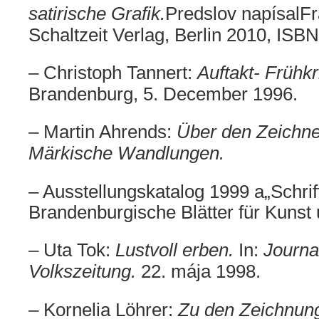
satirische Grafik.
P
redslov
napísal
F
Schaltzeit Verlag, Berlin 2010, ISB
– Christoph Tannert:
Auftakt- Frühkri
Brandenburg, 5.
December
1996.
– Martin Ahrends:
Über den Zeichne
Märkische Wandlungen.
– Ausstellungskatalog 1999
a
„
Schri
Brandenburgische Blätter für Kunst 
– Uta Tok:
Lustvoll erben.
In:
Journa
Volkszeitung.
22. mája 1998.
– Kornelia Löhrer:
Zu den Zeichnung