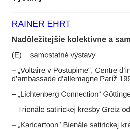
RAINER EHRT
Nadôležitejšie kolektívne a sa
(E) = samostatné výstavy
–
„Voltaire v Postupime“, Centre d’i
d’ambassade d’allemagne Paríž 19
–
„Lichtenberg Connection“ Götting
–
Trienále satirickej kresby Greiz o
–
„Karicartoon” Bienále satirickej k