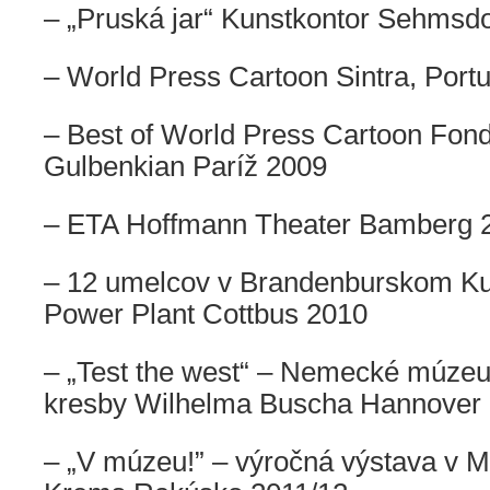
– „Pruská jar“ Kunstkontor Sehmsd
– World Press Cartoon Sintra, Port
– Best of World Press Cartoon Fon
Gulbenkian Paríž 2009
– ETA Hoffmann Theater Bamberg 
– 12 umelcov v Brandenburskom K
Power Plant Cottbus 2010
– „Test the west“ – Nemecké múzeu
kresby Wilhelma Buscha Hannover
– „V múzeu!” – výročná výstava v M