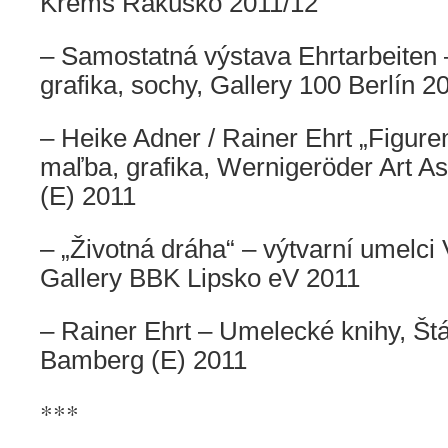
Krems Rakúsko 2011/12
– Samostatná výstava Ehrtarbeiten –
grafika, sochy, Gallery 100 Berlín 2
– Heike Adner / Rainer Ehrt „Figuren
maľba, grafika, Wernigeröder Art Ass
(E) 2011
– „Životná dráha“ – výtvarní umelci
Gallery BBK Lipsko eV 2011
– Rainer Ehrt –
Umelecké knihy
, Št
Bamberg (E) 2011
***