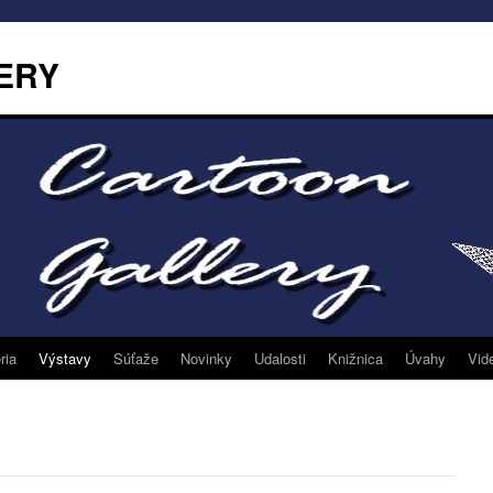
ERY
ria
Výstavy
Súťaže
Novinky
Udalosti
Knižnica
Úvahy
Vid