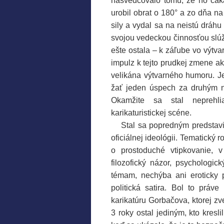
nasvedčovalo tomu, že ho čaká
urobil obrat o 180° a zo dňa n
sily a vydal sa na neistú dráh
svojou vedeckou činnosťou slúži
ešte ostala – k záľube vo výtv
impulz k tejto prudkej zmene a
velikána výtvarného humoru. Jeh
žať jeden úspech za druhým n
Okamžite sa stal neprehl
karikaturistickej scéne.
….
Stal sa popredným predstav
oficiálnej ideológii. Tematický 
o prostoduché vtipkovanie, 
filozofický názor, psychologi
témam, nechýba ani eroticky p
politická satira. Bol to práve
karikatúru Gorbačova, ktorej zv
3 roky ostal jediným, kto kresli