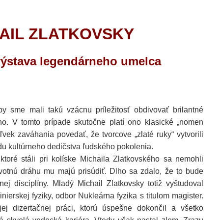
AIL ZLATKOVSKY
výstava legendárneho umelca
.
y sme mali takú vzácnu príležitosť obdivovať brilantné
ého. V tomto prípade skutočne platí ono klasické „nomen
k zaváhania povedať, že tvorcove „zlaté ruky“ vytvorili
ondu kultúrneho dedičstva ľudského pokolenia.
ktoré stáli pri kolíske Michaila Zlatkovského sa nemohli
otnú dráhu mu majú prisúdiť. Dlho sa zdalo, že to bude
j disciplíny. Mladý Michail Zlatkovsky totiž vyštudoval
inierskej fyziky, odbor Nukleárna fyzika s titulom magister.
ej dizertačnej práci, ktorú úspešne dokončil a všetko