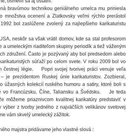
, osmelili sa aj ostatní.
ená bravúrnou technikou geniálneho umelca mu priniesla
 množstva ocenení a Zlatkovsky veľmi rýchlo prerástol
992 bol zaslúžene zvolený za najlepšieho karikaturistu
 USA, neskôr sa však vrátil domov, kde sa stal profesorom
te a umeleckým riaditeľom skupiny periodík a tiež váženým
ych združení. Často je pozývaný aby bol predsedom alebo
rikaturistých súťaží po celom svete. V roku 2009 bol vo
 čestnej légie.
….
Popri svojej tvorivej práci venuje veľa
– je prezidentom Ruskej únie karikaturistov. Zozbieral,
ro úžasných kolekcií ruského humoru a satiry, ktoré boli s
 vo Francúzsku, Číne, Taliansku a Švédsku.
….
Je teda
e môžeme priaznivcom kvalitnej karikatúry predstaviť v
y výber z tvorby jedného z najväčších velikánov svetovej
me vám skvelý umelecký zážitok.
ného majstra pridávame jeho vlastné slová :