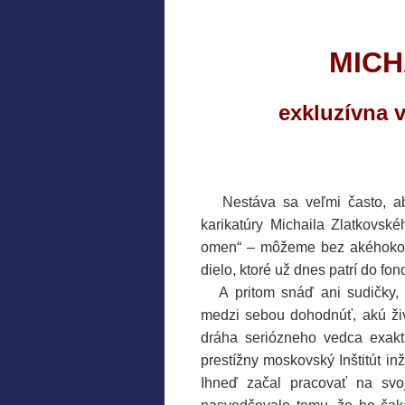
MICH
exkluzívna 
…..
Nestáva sa veľmi často, ab
karikatúry Michaila Zlatkovsk
omen“ – môžeme bez akéhokoľve
dielo, ktoré už dnes patrí do f
….
A pritom snáď ani sudičky, 
medzi sebou dohodnúť, akú živ
dráha seriózneho vedca exaktne
prestížny moskovský Inštitút inž
Ihneď začal pracovať na svoj