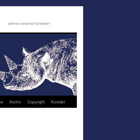
galéria európskej karikatúry
eo
Archív
Copyright
Kontakt