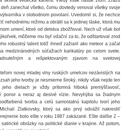
 skvelá vedecká kariéra. Vtedy však nastal zlom. Zrazu
a deň zanechal všetko, čomu dovtedy venoval všetky svoje
u výtvarníka v slobodnom povolaní. Uvedomil si, že nechce
ť nehodnému režimu a obrátil sa k jedinej láske, ktorá mu
arnom umení, ktoré od detstva zbožňoval. Nech už však bol
kýkoľvek, môžeme mu byť vďační za to, že odštartoval zrod
o robustný talent totiž ihneď zažiaril ako meteor a začal
a medzinárodných súťažiach karikatúry po celom svete.
iadnuteľným a rešpektovaným zjavom na svetovej
iteľom novej mladej vlny ruských umelcov nezávislých na
rozsah jeho tvorby je nesmierne široký, nikdy však nejde len
v jeho dielach je vždy prítomná hlboká premýšľavosť,
cký ponor a neraz aj desivé vízie. Nevyhýba sa žiadnym
odfarbená tvorba a celú samostatnú kapitolu tvorí jeho
 Michail Zlatkovsky, ktorý sa ako prvý odvážil nakresliť
erejnenie bolo ešte v roku 1987 zakázané. Ešte dalšie 2 –
l satirické obrázky na politické dianie v krajine. Až potom,