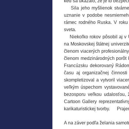
keď sa ukázalo, že je to bezpečné
…..
Sila jeho myšlienok stvárn
uznanie v podobe nesmierneho
rámec rodného Ruska. V roku 1
sveta.
….
Niekoľko rokov pôsobil aj v
na Moskovskej štátnej univerzi
členom viacerých profesionáln
členom medzinárodných porôt ka
Francúzsku dekorovaný Rádom
času aj organizačnej činnosti 
skompletizoval a vytvoril viace
veľkým úspechom vystavované
bezosporu veľkou udalosťou, ž
Cartoon Gallery reprezentatívn
karikaturistickej tvorby.
….
Praje
A na záver podľa želania samot