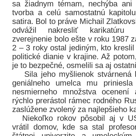
sa žiadnym témam, nechýba ani e
tvorba a celú samostatnú kapitolu 
satira. Bol to práve Michail Zlatkov
odvážil nakresliť karikatúru 
zverejnenie bolo ešte v roku 1987 z
2 – 3 roky ostal jediným, kto kresli
politické dianie v krajine. Až poto
je to bezpečné, osmelili sa aj ostatní
…..
Sila jeho myšlienok stvárnená 
geniálneho umelca mu priniesl
nesmierneho množstva ocenení 
rýchlo prerástol rámec rodného Ru
zaslúžene zvolený za najlepšieho kar
….
Niekoľko rokov pôsobil aj v U
vrátil domov, kde sa stal profe
štátnej univerzite a umeleckým 