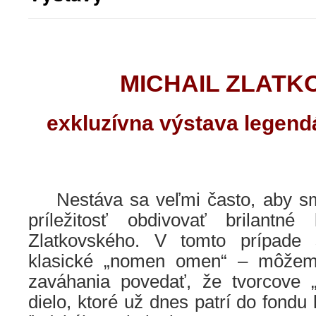
MICHAIL ZLATK
exkluzívna výstava legen
.
…..
Nestáva sa veľmi často, aby s
príležitosť obdivovať brilantné 
Zlatkovského. V tomto prípade 
klasické „nomen omen“ – môžem
zaváhania povedať, že tvorcove „z
dielo, ktoré už dnes patrí do fondu