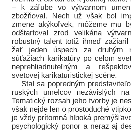
– k záľube vo výtvarnom umení
zbožňoval. Nech už však bol imp
zmene akýkoľvek, môžeme mu by
odštartoval zrod velikána výtva
robustný talent totiž ihneď zažiari
žať jeden úspech za druhým n
súťažiach karikatúry po celom sve
neprehliadnuteľným a rešpekt
svetovej karikaturistickej scéne.
….
Stal sa popredným predstaviteľ
ruských umelcov nezávislých na of
Tematický rozsah jeho tvorby je nes
však nejde len o prostoduché vtipko
je vždy prítomná hlboká premýšľavos
psychologický ponor a neraz aj de