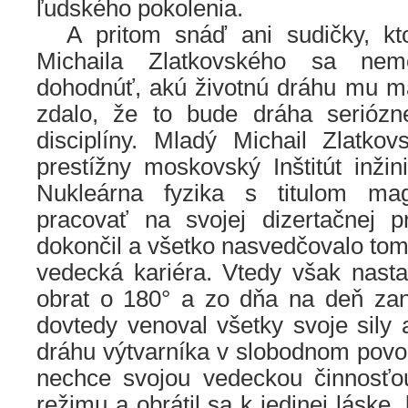
ľudského pokolenia.
….
A pritom snáď ani sudičky, kto
Michaila Zlatkovského sa nem
dohodnúť, akú životnú dráhu mu ma
zdalo, že to bude dráha seriózn
disciplíny. Mladý Michail Zlatkov
prestížny moskovský Inštitút inžini
Nukleárna fyzika s titulom mag
pracovať na svojej dizertačnej p
dokončil a všetko nasvedčovalo tom
vedecká kariéra. Vtedy však nasta
obrat o 180° a zo dňa na deň za
dovtedy venoval všetky svoje sily 
dráhu výtvarníka v slobodnom povol
nechce svojou vedeckou činnosťo
režimu a obrátil sa k jedinej láske,