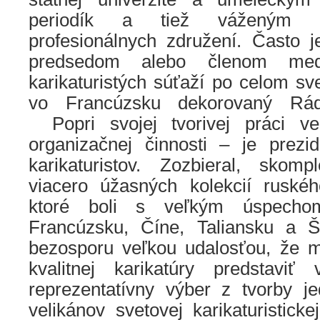
periodík a tiež váženým č
profesionálnych združení. Často 
predsedom alebo členom medz
karikaturistých súťaží po celom sv
vo Francúzsku dekorovaný Rád
….
Popri svojej tvorivej práci v
organizačnej činnosti – je prez
karikaturistov. Zozbieral, skompl
viacero úžasných kolekcií ruské
ktoré boli s veľkým úspecho
Francúzsku, Číne, Taliansku a 
bezosporu veľkou udalosťou, že 
kvalitnej karikatúry predstaviť
reprezentatívny výber z tvorby j
velikánov svetovej karikaturisticke