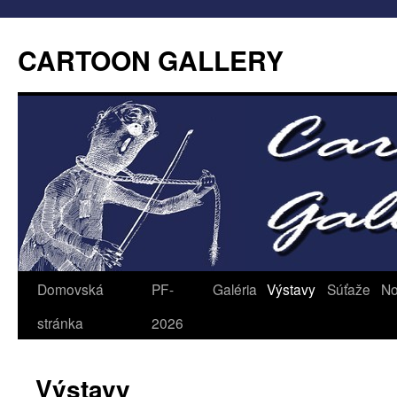
CARTOON GALLERY
Domovská
PF-
Galéria
Výstavy
Súťaže
No
stránka
2026
Výstavy