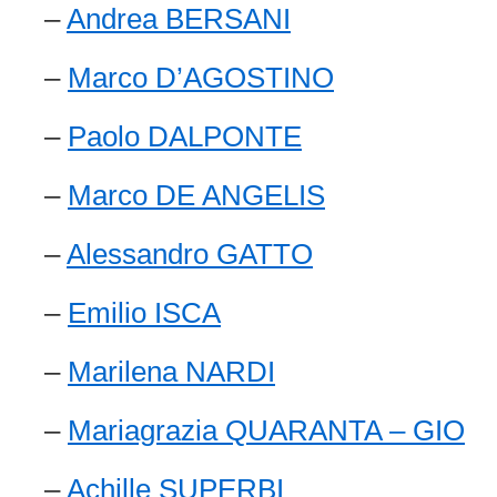
–
Andrea BERSANI
–
Marco D’AGOSTINO
–
Paolo DALPONTE
–
Marco DE ANGELIS
–
Alessandro GATTO
–
Emilio ISCA
–
Marilena NARDI
–
Mariagrazia QUARANTA – GIO
–
Achille SUPERBI