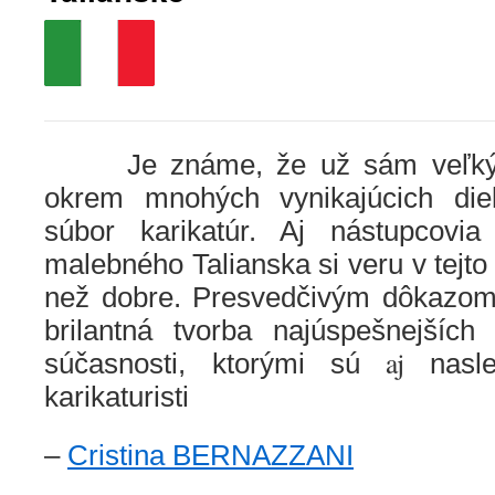
Je známe, že už sám veľký L
okrem mnohých vynikajúcich diel
súbor karikatúr. Aj nástupcovia
malebného Talianska si veru v tejto 
než dobre. Presvedčivým dôkazom t
brilantná tvorba najúspešnejších 
aj
súčasnosti, ktorými sú
nasle
karikaturisti
–
Cristina BERNAZZANI