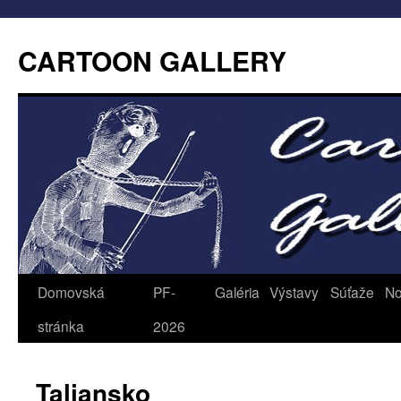
CARTOON GALLERY
Domovská
PF-
Galéria
Výstavy
Súťaže
No
stránka
2026
Taliansko